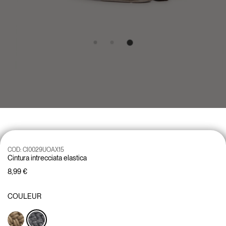
COD:
CI0029UOAX15
Cintura intrecciata elastica
8,99 €
COULEUR