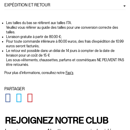
EXPÉDITION ET RETOUR
Les tailles du bas se réfèrent aux tailles ITA.
Veuillez vous référer au guide des tailles pour une conversion correcte des
tailles.
Livraison gratuite à partir de 80.00 €;
Pour toute commande inférieure à 80.00 euros, des frais d'expédition de 10.99
euros seront facturés;
Le retour est possible dans un délai de 14 jours à compter de la date de
livraison pour un coût de 15 €
Les sous-vêtements, chaussettes, parfums et cosmétiques NE PEUVENT PAS
être retournés.
Pour plus d'informations, consultez notre
Faq's
PARTAGER
GLOBAL.SOCIALSHARE.FACEBOOK
GLOBAL.SOCIALSHARE.TWITTER
GLOBAL.SOCIALSHARE.PINTEREST
REJOIGNEZ NOTRE CLUB