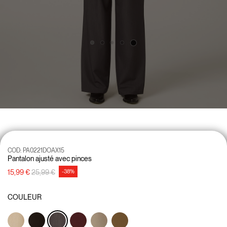
COD:
PA0221DOAX15
Pantalon ajusté avec pinces
Prix réduit de
à
15,99 €
25,99 €
-38%
COULEUR