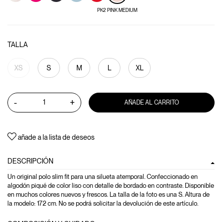
PK2 PINK MEDIUM
TALLA
XS
S
M
L
XL
-
+
AÑADE AL CARRITO
añade a la lista de deseos
DESCRIPCIÓN
Un original polo slim fit para una silueta atemporal. Confeccionado en
algodón piqué de color liso con detalle de bordado en contraste. Disponible
en muchos colores nuevos y frescos. La talla de la foto es una S. Altura de
la modelo: 172 cm. No se podrá solicitar la devolución de este artículo.