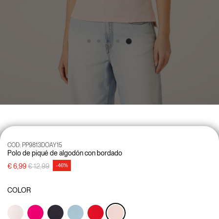
COD:
PP9813DOAY15
Polo de piqué de algodón con bordado
precio rebajado desde
a
€ 6,99
€ 12,99
-46%
COLOR