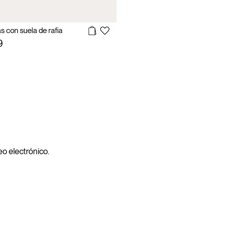
as con suela de rafia
9
reo electrónico.