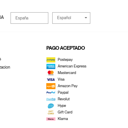
MA
Español
España
PAGO ACEPTADO
s
Postepay
American Express
zacion
Mastercard
Visa
Amazon Pay
Paypal
Revolut
Hype
Gift Card
Klarna