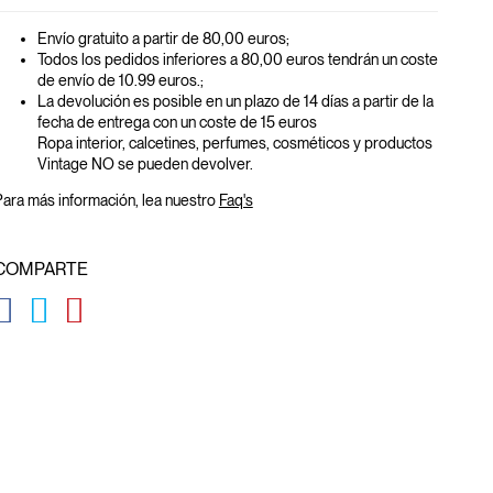
Envío gratuito a partir de 80,00 euros
;
Todos los pedidos inferiores a 80,00 euros tendrán un coste
de envío de 10.99 euros.;
La devolución es posible en un plazo de 14 días a partir de la
fecha de entrega con un coste de 15 euros
Ropa interior, calcetines, perfumes, cosméticos y productos
Vintage NO se pueden devolver.
ara más información, lea nuestro
Faq's
COMPARTE
GLOBAL.SOCIALSHARE.FACEBOOK
GLOBAL.SOCIALSHARE.TWITTER
GLOBAL.SOCIALSHARE.PINTEREST