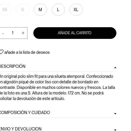
XS
S
M
L
XL
-
+
AÑADE AL CARRITO
añade a la lista de deseos
DESCRIPCIÓN
n original polo slim fit para una silueta atemporal. Confeccionado
n algodón piqué de color liso con detalle de bordado en
ontraste. Disponible en muchos colores nuevos y frescos. La talla
e la foto es una S. Altura de la modelo: 172 cm. No se podrá
olicitar la devolución de este artículo.
COMPOSICIÓN Y CUIDADO
ENVIO Y DEVOLUCION