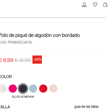
Polo de piqué de algodón con bordado
COD:
PP9813DOAY15
precio rebajado desde
a
€ 6,99
€ 12,99
-46%
COLOR
BL2 BLUE MEDIUM
TALLA
guía de las tallas