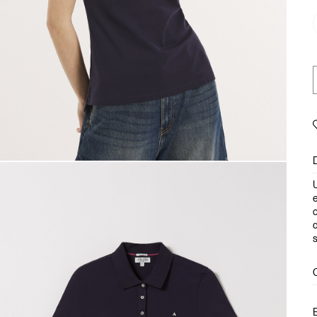
U
e
c
d
s