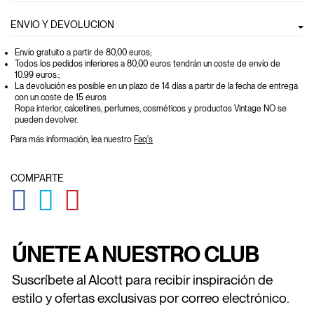
ENVIO Y DEVOLUCION
Envío gratuito a partir de 80,00 euros
;
Todos los pedidos inferiores a 80,00 euros tendrán un coste de envío de
10.99 euros.;
La devolución es posible en un plazo de 14 días a partir de la fecha de entrega
con un coste de 15 euros
Ropa interior, calcetines, perfumes, cosméticos y productos Vintage NO se
pueden devolver.
Para más información, lea nuestro
Faq's
COMPARTE
GLOBAL.SOCIALSHARE.FACEBOOK
GLOBAL.SOCIALSHARE.TWITTER
GLOBAL.SOCIALSHARE.PINTEREST
ÚNETE A NUESTRO CLUB
Suscríbete al Alcott para recibir inspiración de
estilo y ofertas exclusivas por correo electrónico.