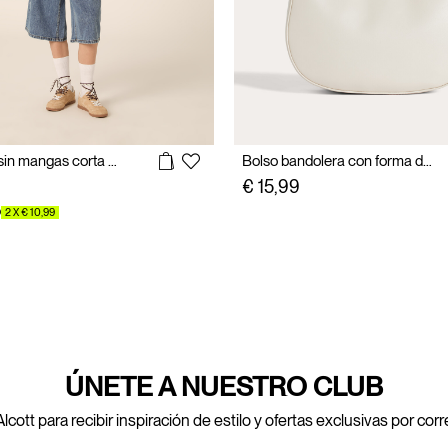
Camiseta sin mangas corta de canalé
Bolso bandolera con forma de media luna
€ 15,99
O
2 X € 10,99
ÚNETE A NUESTRO CLUB
lcott para recibir inspiración de estilo y ofertas exclusivas por cor