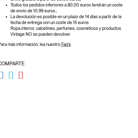
Todos los pedidos inferiores a 80,00 euros tendrán un coste
de envío de 10.99 euros.;
La devolución es posible en un plazo de 14 días a partir de la
fecha de entrega con un coste de 15 euros
Ropa interior, calcetines, perfumes, cosméticos y productos
Vintage NO se pueden devolver.
ara más información, lea nuestro
Faq's
COMPARTE
GLOBAL.SOCIALSHARE.FACEBOOK
GLOBAL.SOCIALSHARE.TWITTER
GLOBAL.SOCIALSHARE.PINTEREST