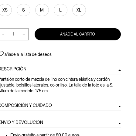
XS
S
M
L
XL
-
+
AÑADE AL CARRITO
añade a la lista de deseos
DESCRIPCIÓN
antalón corto de mezcla de lino con cintura elástica y cordón
justable, bolsillos laterales, color liso. La talla de la foto es la S.
ltura de la modelo: 175 cm.
COMPOSICIÓN Y CUIDADO
ENVIO Y DEVOLUCION
Envío gratuito a partir de 80,00 euros
;