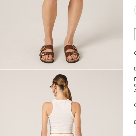
P
a
A