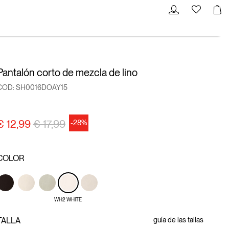
Pantalón corto de mezcla de lino
COD:
SH0016DOAY15
precio rebajado desde
a
€ 12,99
€ 17,99
-28%
COLOR
WH2 WHITE
TALLA
guía de las tallas