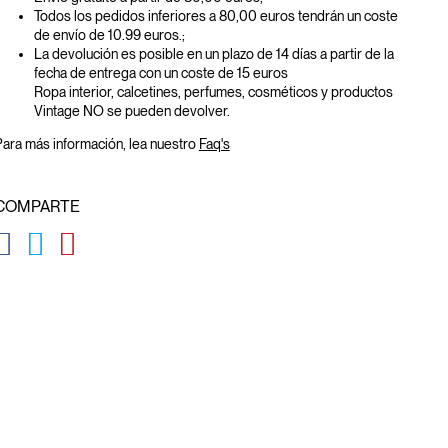
Todos los pedidos inferiores a 80,00 euros tendrán un coste
de envío de 10.99 euros.;
La devolución es posible en un plazo de 14 días a partir de la
fecha de entrega con un coste de 15 euros
Ropa interior, calcetines, perfumes, cosméticos y productos
Vintage NO se pueden devolver.
ara más información, lea nuestro
Faq's
COMPARTE
GLOBAL.SOCIALSHARE.FACEBOOK
GLOBAL.SOCIALSHARE.TWITTER
GLOBAL.SOCIALSHARE.PINTEREST