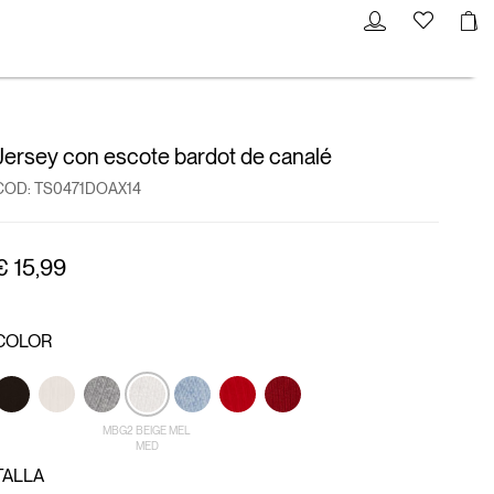
Jersey con escote bardot de canalé
COD:
TS0471DOAX14
€ 15,99
COLOR
MBG2 BEIGE MEL
MED
TALLA