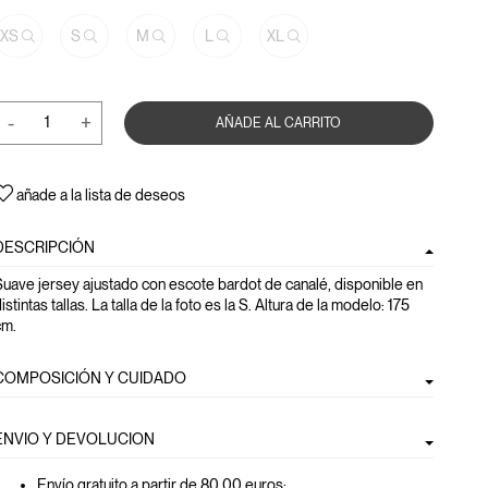
XS
S
M
L
XL
-
+
AÑADE AL CARRITO
añade a la lista de deseos
DESCRIPCIÓN
uave jersey ajustado con escote bardot de canalé, disponible en
istintas tallas. La talla de la foto es la S. Altura de la modelo: 175
cm.
COMPOSICIÓN Y CUIDADO
ENVIO Y DEVOLUCION
Envío gratuito a partir de 80,00 euros
;