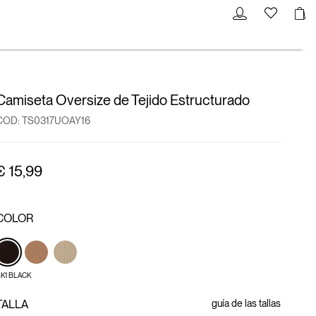
Camiseta Oversize de Tejido Estructurado
COD:
TS0317UOAY16
€ 15,99
COLOR
K1 BLACK
TALLA
guía de las tallas