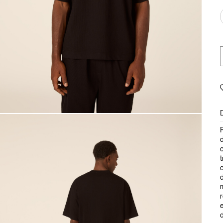
R
d
c
t
c
d
r
e
d