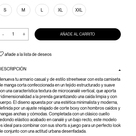
S
M
L
XL
XXL
-
+
AÑADE AL CARRITO
añade a la lista de deseos
DESCRIPCIÓN
enueva tu armario casual y de estilo streetwear con esta camiseta
e manga corta confeccionada en un tejido estructurado y suave
on una característica textura de microcanalé vertical, que aporta
ridimensionalidad a la prenda garantizando una caída limpia y con
uerpo. El diseno apuesta por una estética minimalista y moderna,
efinida por un ajuste relajado de corte boxy con hombros caídos y
mangas anchas y cómodas. Completada con un clásico cuello
edondo elástico acabado en canalé y un bajo recto, este modelo
s ideal para combinar con sus shorts a juego para un perfecto look
e conjunto con una actitud urbana desenfadada.