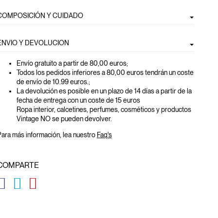
COMPOSICIÓN Y CUIDADO
ENVIO Y DEVOLUCION
Envío gratuito a partir de 80,00 euros
;
Todos los pedidos inferiores a 80,00 euros tendrán un coste
de envío de 10.99 euros.;
La devolución es posible en un plazo de 14 días a partir de la
fecha de entrega con un coste de 15 euros
Ropa interior, calcetines, perfumes, cosméticos y productos
Vintage NO se pueden devolver.
ara más información, lea nuestro
Faq's
COMPARTE
GLOBAL.SOCIALSHARE.FACEBOOK
GLOBAL.SOCIALSHARE.TWITTER
GLOBAL.SOCIALSHARE.PINTEREST