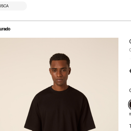
USCA
turado
B