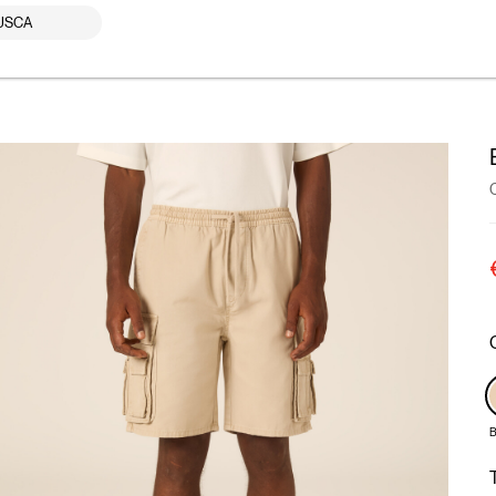
USCA
B