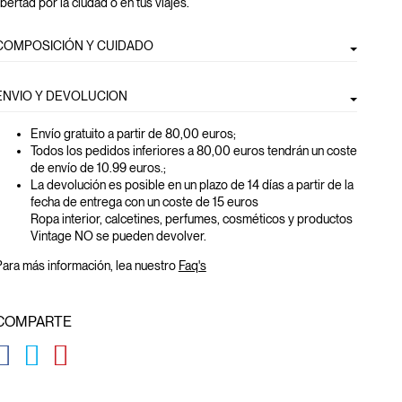
ibertad por la ciudad o en tus viajes.
COMPOSICIÓN Y CUIDADO
ENVIO Y DEVOLUCION
Envío gratuito a partir de 80,00 euros
;
Todos los pedidos inferiores a 80,00 euros tendrán un coste
de envío de 10.99 euros.;
La devolución es posible en un plazo de 14 días a partir de la
fecha de entrega con un coste de 15 euros
Ropa interior, calcetines, perfumes, cosméticos y productos
Vintage NO se pueden devolver.
ara más información, lea nuestro
Faq's
COMPARTE
GLOBAL.SOCIALSHARE.FACEBOOK
GLOBAL.SOCIALSHARE.TWITTER
GLOBAL.SOCIALSHARE.PINTEREST