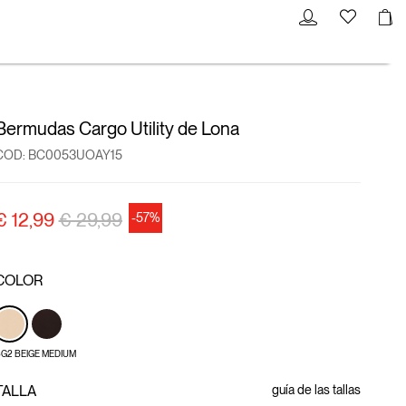
Bermudas Cargo Utility de Lona
COD:
BC0053UOAY15
precio rebajado desde
a
€ 12,99
€ 29,99
-57%
COLOR
G2 BEIGE MEDIUM
TALLA
guía de las tallas