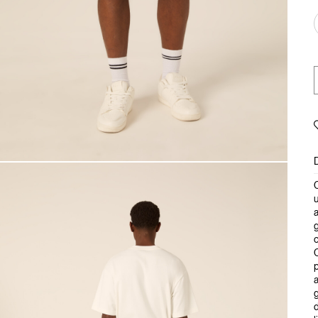
C
a
g
c
C
p
a
g
d