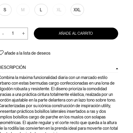
S
M
L
XL
XXL
-
+
AÑADE AL CARRITO
añade a la lista de deseos
DESCRIPCIÓN
ombina la máxima funcionalidad diaria con un marcado estilo
urbano con estas bermudas cargo confeccionadas en una lona de
lgodón robusta y resistente. El diseno prioriza la comodidad
racias a una práctica cintura totalmente elástica, realzada por un
ordón ajustable en la parte delantera con un lazo tono sobre tono.
aracterizadas por su icónica construcción de inspiración utility,
resentan prácticos bolsillos laterales insertados a ras y dos
mplios bolsillos cargo de parche en los muslos con solapas
eométricas. El ajuste regular y el corte recto que queda a la altura
e la rodilla las convierten en la prenda ideal para moverte con total