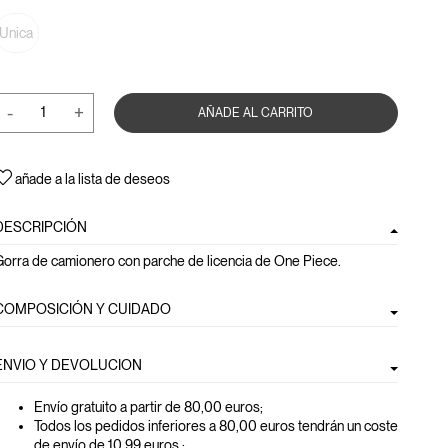
Unica
-
+
AÑADE AL CARRITO
añade a la lista de deseos
DESCRIPCIÓN
Gorra de camionero con parche de licencia de One Piece.
COMPOSICIÓN Y CUIDADO
ENVIO Y DEVOLUCION
Envío gratuito a partir de 80,00 euros
;
Todos los pedidos inferiores a 80,00 euros tendrán un coste
de envío de 10.99 euros.;