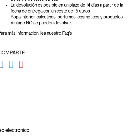
La devolución es posible en un plazo de 14 días a partir de la
fecha de entrega con un coste de 15 euros
Ropa interior, calcetines, perfumes, cosméticos y productos
Vintage NO se pueden devolver.
ara más información, lea nuestro
Faq's
COMPARTE
GLOBAL.SOCIALSHARE.FACEBOOK
GLOBAL.SOCIALSHARE.TWITTER
GLOBAL.SOCIALSHARE.PINTEREST
reo electrónico.