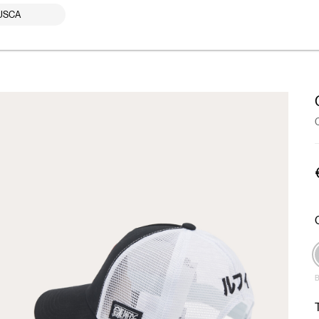
USCA
B