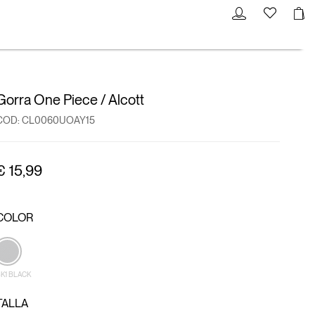
Gorra One Piece / Alcott
COD:
CL0060UOAY15
€ 15,99
COLOR
K1 BLACK
TALLA