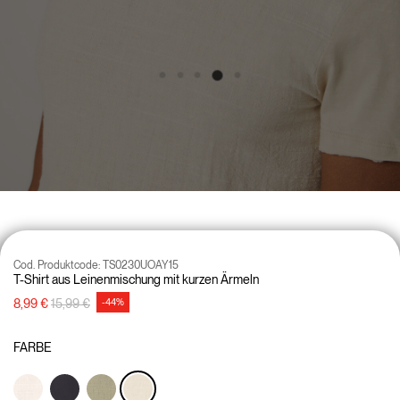
Cod. Produktcode:
TS0230UOAY15
T-Shirt aus Leinenmischung mit kurzen Ärmeln
Preisreduzierung von
auf
8,99 €
15,99 €
-44%
FARBE