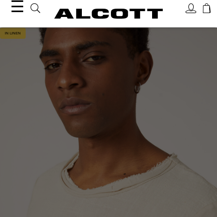
☰
IN LINEN