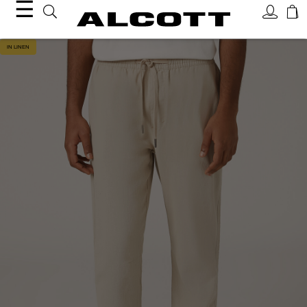
☰
IN LINEN