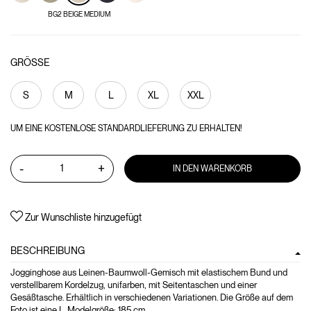
BG2 BEIGE MEDIUM
GRÖSSE
S
M
L
XL
XXL
UM EINE KOSTENLOSE STANDARDLIEFERUNG ZU ERHALTEN!
-
+
IN DEN WARENKORB
Zur Wunschliste hinzugefügt
BESCHREIBUNG
Jogginghose aus Leinen-Baumwoll-Gemisch mit elastischem Bund und
verstellbarem Kordelzug, unifarben, mit Seitentaschen und einer
Gesäßtasche. Erhältlich in verschiedenen Variationen. Die Größe auf dem
Foto ist eine L. Modelgröße: 185 cm.