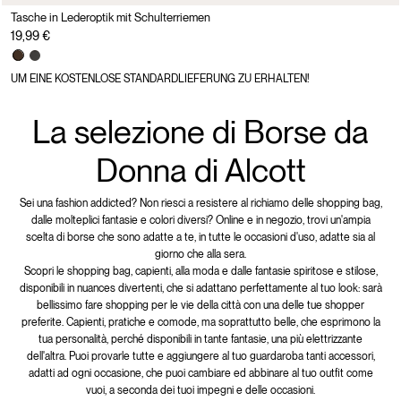
Tasche in Lederoptik mit Schulterriemen
19,99 €
UM EINE KOSTENLOSE STANDARDLIEFERUNG ZU ERHALTEN!
La selezione di Borse da
Donna di Alcott
Sei una fashion addicted? Non riesci a resistere al richiamo delle shopping bag,
dalle molteplici fantasie e colori diversi? Online e in negozio, trovi un'ampia
scelta di borse che sono adatte a te, in tutte le occasioni d'uso, adatte sia al
giorno che alla sera.
Scopri le shopping bag, capienti, alla moda e dalle fantasie spiritose e stilose,
disponibili in nuances divertenti, che si adattano perfettamente al tuo look: sarà
bellissimo fare shopping per le vie della città con una delle tue shopper
preferite. Capienti, pratiche e comode, ma soprattutto belle, che esprimono la
tua personalità, perché disponibili in tante fantasie, una più elettrizzante
dell'altra. Puoi provarle tutte e aggiungere al tuo guardaroba tanti accessori,
adatti ad ogni occasione, che puoi cambiare ed abbinare al tuo outfit come
vuoi, a seconda dei tuoi impegni e delle occasioni.