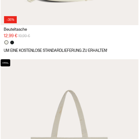
-35%
Beuteltasche
Preisreduzierung von
auf
12,99 €
19,99 €
UM EINE KOSTENLOSE STANDARDLIEFERUNG ZU ERHALTEN!
VIRAL