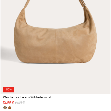
-50%
Weiche Tasche aus Wildlederimitat
Preisreduzierung von
auf
12,99 €
25,99 €