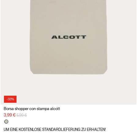
-33%
Borsa shopper con stampa alcott
Preisreduzierung von
auf
3,99 €
5,99 €
UM EINE KOSTENLOSE STANDARDLIEFERUNG ZU ERHALTEN!