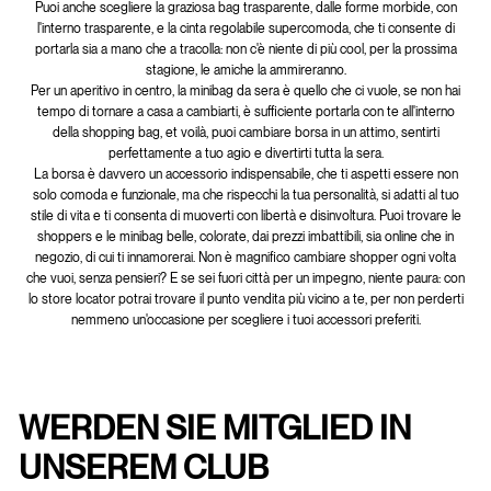
Puoi anche scegliere la graziosa bag trasparente, dalle forme morbide, con
l'interno trasparente, e la cinta regolabile supercomoda, che ti consente di
portarla sia a mano che a tracolla: non c'è niente di più cool, per la prossima
stagione, le amiche la ammireranno.
Per un aperitivo in centro, la minibag da sera è quello che ci vuole, se non hai
tempo di tornare a casa a cambiarti, è sufficiente portarla con te all'interno
della shopping bag, et voilà, puoi cambiare borsa in un attimo, sentirti
perfettamente a tuo agio e divertirti tutta la sera.
La borsa è davvero un accessorio indispensabile, che ti aspetti essere non
solo comoda e funzionale, ma che rispecchi la tua personalità, si adatti al tuo
stile di vita e ti consenta di muoverti con libertà e disinvoltura. Puoi trovare le
shoppers e le minibag belle, colorate, dai prezzi imbattibili, sia online che in
negozio, di cui ti innamorerai. Non è magnifico cambiare shopper ogni volta
che vuoi, senza pensieri? E se sei fuori città per un impegno, niente paura: con
lo store locator potrai trovare il punto vendita più vicino a te, per non perderti
nemmeno un'occasione per scegliere i tuoi accessori preferiti.
WERDEN SIE MITGLIED IN
UNSEREM CLUB