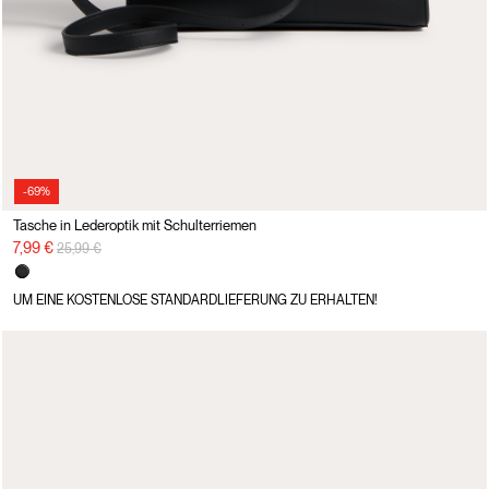
-69%
Tasche in Lederoptik mit Schulterriemen
Preisreduzierung von
auf
7,99 €
25,99 €
UM EINE KOSTENLOSE STANDARDLIEFERUNG ZU ERHALTEN!