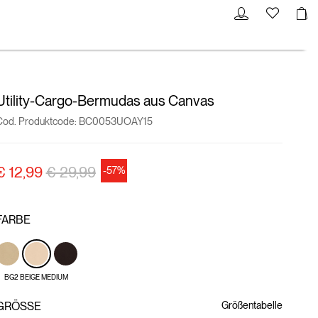
Utility-Cargo-Bermudas aus Canvas
Cod. Produktcode:
BC0053UOAY15
Preisreduzierung von
auf
€ 12,99
€ 29,99
-57%
FARBE
BG2 BEIGE MEDIUM
GRÖSSE
Größentabelle