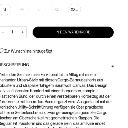
S
M
L
XL
XXL
-
+
IN DEN WARENKORB
Zur Wunschliste hinzugefügt
BESCHREIBUNG
erbinden Sie maximale Funktionalität im Alltag mit einem
markanten Urban-Style mit diesen Cargo-Bermudashorts aus
robustem und strapazierfähigem Baumwoll-Canvas. Das Design
setzt auf höchsten Komfort mit einem bequemen, komplett
lastischen Bund, der durch einen verstellbaren Kordelzug auf der
orderseite mit Ton-in-Ton-Band ergänzt wird. Ausgestattet mit der
konischen Utility-Schnittführung verfügen sie über praktische
nahtfeine Seitentaschen und zwei geräumige aufgesetzte Cargo-
Taschen am Oberschenkel mit geometrischen Klappen. Die
Regular-Fit-Passform und das gerade Bein, das am Knie endet,