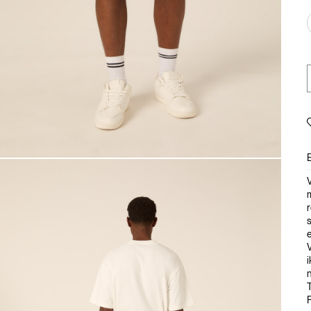
V
e
V
i