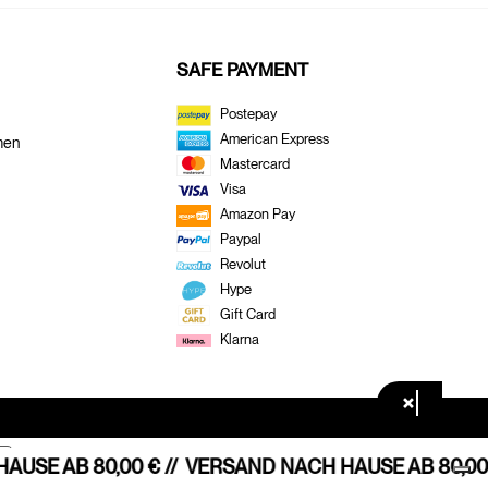
SAFE PAYMENT
Postepay
American Express
men
Mastercard
Visa
Amazon Pay
Paypal
Revolut
Hype
Gift Card
Klarna
×
SE AB 80,00 € //
VERSAND NACH HAUSE AB 80,00 €