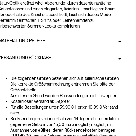
atur-Optik ergänzt wird. Abgerundet durch dezente nahtfeine
Seitentaschen und einen eleganten, fixierten Umschlag am Saum,
er oberhalb des Knöchels abschließt, lässt sich dieses Modell
erfekt mit einfachen T-Shirts oder Leinenhemden zu
unbeschwerten Sommer-Looks kombinieren.
MATERIAL UND PFLEGE
VERSAND UND RÜCKGABE
Die folgenden Größen beziehen sich auf italienische Größen.
Die korrekte Größenumrechnung entnehmen Sie bitte der
Größentabelle.
Aus diesem Grund werden Rücksendungen nicht akzeptiert;
Kostenloser Versand ab 59,99 €;
Für alle Bestellungen unter 59,99 € Herbst 10,99 € Versand
nach;
Rücksendungen sind innerhalb von 14 Tagen ab Lieferdatum
gegen eine Gebühr von 15,00 Euro möglich; möglich, mit
Ausnahme von eBikes, deren Rücksendekosten betragen