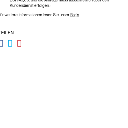
EUR 49,00. und die Anfrage muss ausschließlich über den
Kundendienst erfolgen.;
ür weitere Informationen lesen Sie unser
Faq's
TEILEN
GLOBAL.SOCIALSHARE.FACEBOOK
GLOBAL.SOCIALSHARE.TWITTER
GLOBAL.SOCIALSHARE.PINTEREST