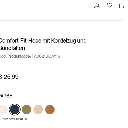
Comfort-Fit-Hose mit Kordelzug und
Bundfalten
Cod. Produktcode:
PA0021UOAY16
€ 25,99
FARBE
NA2 NAVY MEDIUM