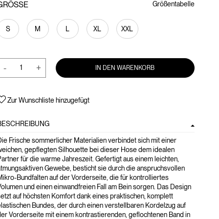
GRÖSSE
Größentabelle
S
M
L
XL
XXL
-
+
IN DEN WARENKORB
Zur Wunschliste hinzugefügt
BESCHREIBUNG
ie Frische sommerlicher Materialien verbindet sich mit einer
weichen, gepflegten Silhouette bei dieser Hose dem idealen
artner für die warme Jahreszeit. Gefertigt aus einem leichten,
atmungsaktiven Gewebe, besticht sie durch die anspruchsvollen
ikro-Bundfalten auf der Vorderseite, die für kontrolliertes
Volumen und einen einwandfreien Fall am Bein sorgen. Das Design
etzt auf höchsten Komfort dank eines praktischen, komplett
lastischen Bundes, der durch einen verstellbaren Kordelzug auf
er Vorderseite mit einem kontrastierenden, geflochtenen Band in