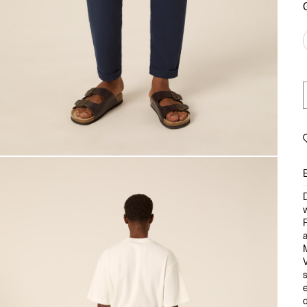
D
P
M
s
e
d