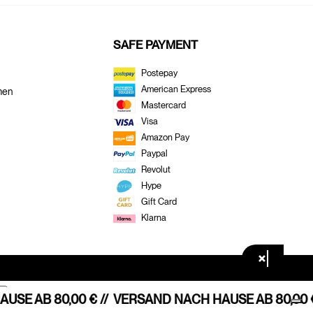
SAFE PAYMENT
Postepay
American Express
men
Mastercard
Visa
Amazon Pay
Paypal
Revolut
Hype
Gift Card
Klarna
×
E AB 80,00 € //
VERSAND NACH HAUSE AB 80,00 € 