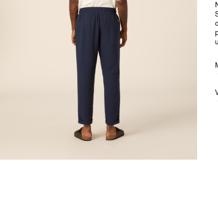
N
d
p