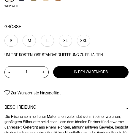
WH2 WHITE
GRÖSSE
S
M
L
XL
XXL
UM EINE KOSTENLOSE STANDARDLIEFERUNG ZU ERHALTEN!
-
+
IN DEN WARENKORB
Zur Wunschliste hinzugefügt
BESCHREIBUNG
Die Frische sommerlicher Materialien verbindet sich mit einer weichen,
gepflegten Silhouette bei dieser Hose dem idealen Partner für die warme
Jahreszeit. Gefertigt aus einem leichten, atmungsaktiven Gewebe, besticht
sie durch die anspruchsvollen Mikro-Bundfalten auf der Vorderseite, die für