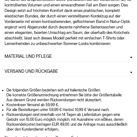
kontrolliertes Volumen und einen einwandfreien Fall am Bein sorgen. Das
Design setzt auf höchsten Komfort dank eines praktischen, komplett
elastischen Bundes, der durch einen verstellbaren Kordelzug auf der
Vorderseite mit einem kontrastierenden, geflochtenen Band in Natur-Optik
ergänzt wird. Abgerundet durch dezente nahtfeine Seitentaschen und
einen eleganten, fixierten Umschlag am Saum, der oberhalb des Knöchels
abschließt, lässt sich dieses Modell perfekt mit einfachen T-Shirts oder
Leinenhemden zu unbeschwerten Sommer-Looks kombinieren.
MATERIAL UND PFLEGE
VERSAND UND RÜCKGABE
Die folgenden Größen beziehen sich auf italienische Größen.
Die korrekte Größenumrechnung entnehmen Sie bitte der Größentabelle.
Aus diesem Grund werden Rücksendungen nicht akzeptiert;
Kostenloser Versand ab 59,99 €;
Für alle Bestellungen unter 59,99 € Herbst 10,99 € Versand nach;
Rücksendungen sind innerhalb von 14 Tagen ab Lieferdatum gegen eine
Gebühr von 15,00 Euro möglich; möglich, mit Ausnahme von eBikes, deren
Rücksendekosten betragen EUR 49,00. und die Anfrage muss ausschließlich
über den Kundendienst erfolgen.;