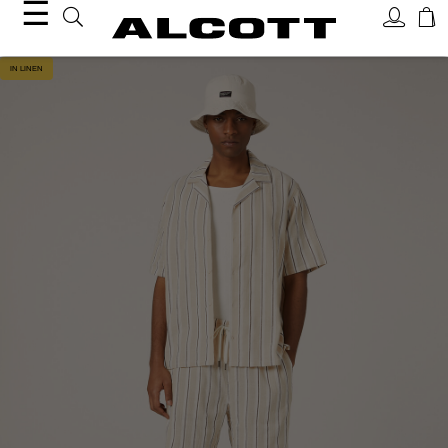
☰
IN LINEN