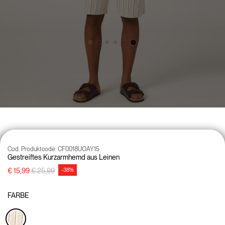
Cod. Produktcode:
CF0018UOAY15
Gestreiftes Kurzarmhemd aus Leinen
Preisreduzierung von
auf
€ 15,99
€ 25,99
-38%
FARBE