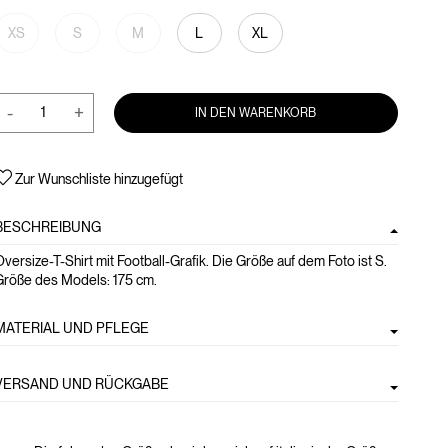
XS
S
M
L
XL
-
+
IN DEN WARENKORB
Zur Wunschliste hinzugefügt
BESCHREIBUNG
versize-T-Shirt mit Football-Grafik. Die Größe auf dem Foto ist S.
Größe des Models: 175 cm.
MATERIAL UND PFLEGE
VERSAND UND RÜCKGABE