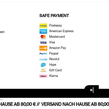
SAFE PAYMENT
Postepay
American Express
men
Mastercard
Visa
Amazon Pay
Paypal
Revolut
Hype
Gift Card
Klarna
×
SE AB 80,00 € //
VERSAND NACH HAUSE AB 80,00 €