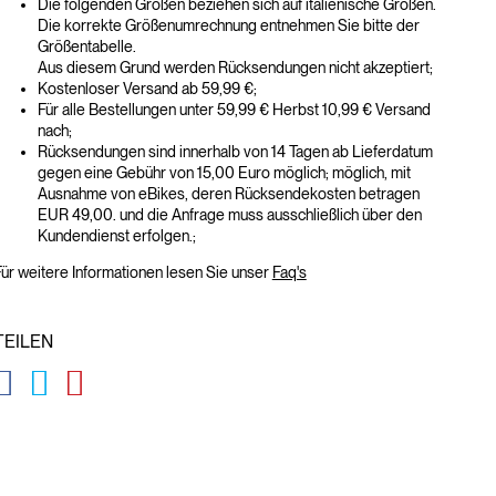
Die folgenden Größen beziehen sich auf italienische Größen.
Die korrekte Größenumrechnung entnehmen Sie bitte der
Größentabelle.
Aus diesem Grund werden Rücksendungen nicht akzeptiert;
Kostenloser Versand ab 59,99 €;
Für alle Bestellungen unter 59,99 € Herbst 10,99 € Versand
nach;
Rücksendungen sind innerhalb von 14 Tagen ab Lieferdatum
gegen eine Gebühr von 15,00 Euro möglich; möglich, mit
Ausnahme von eBikes, deren Rücksendekosten betragen
EUR 49,00. und die Anfrage muss ausschließlich über den
Kundendienst erfolgen.;
ür weitere Informationen lesen Sie unser
Faq's
TEILEN
GLOBAL.SOCIALSHARE.FACEBOOK
GLOBAL.SOCIALSHARE.TWITTER
GLOBAL.SOCIALSHARE.PINTEREST