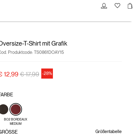
Oversize-T-Shirt mit Grafik
Cod. Produktcode:
TS0861DOAY15
Preisreduzierung von
auf
€ 12,99
€ 17,99
-28%
FARBE
BO2 BORDEAUX
MEDIUM
GRÖSSE
Größentabelle