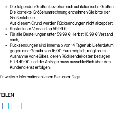
Die folgenden Größen beziehen sich auf italienische Größen.
Die korrekte Größenumrechnung entnehmen Sie bitte der
Größentabelle.
Aus diesem Grund werden Rücksendungen nicht akzeptiert;
Kostenloser Versand ab 59,99 €;
Für alle Bestellungen unter 59,99 € Herbst 10,99 € Versand
nach;
Rücksendungen sind innerhalb von 14 Tagen ab Lieferdatum
gegen eine Gebühr von 15,00 Euro möglich; möglich, mit
Ausnahme von eBikes, deren Rücksendekosten betragen
EUR 49,00. und die Anfrage muss ausschließlich über den
Kundendienst erfolgen.;
ür weitere Informationen lesen Sie unser
Faq's
TEILEN
GLOBAL.SOCIALSHARE.FACEBOOK
GLOBAL.SOCIALSHARE.TWITTER
GLOBAL.SOCIALSHARE.PINTEREST