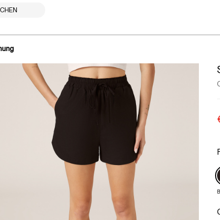
UCHEN
chung
B