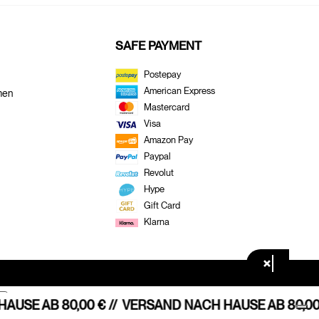
SAFE PAYMENT
Postepay
American Express
men
Mastercard
Visa
Amazon Pay
Paypal
Revolut
Hype
Gift Card
Klarna
×
USE AB 80,00 € //
VERSAND NACH HAUSE AB 80,00 €