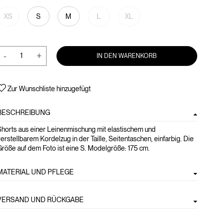
XS
S
M
L
XL
-
+
IN DEN WARENKORB
Zur Wunschliste hinzugefügt
BESCHREIBUNG
Shorts aus einer Leinenmischung mit elastischem und
erstellbarem Kordelzug in der Taille, Seitentaschen, einfarbig. Die
röße auf dem Foto ist eine S. Modelgröße: 175 cm.
MATERIAL UND PFLEGE
VERSAND UND RÜCKGABE