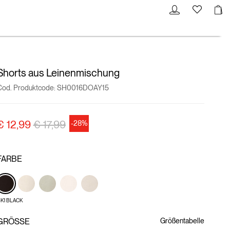
Shorts aus Leinenmischung
Cod. Produktcode:
SH0016DOAY15
Preisreduzierung von
auf
€ 12,99
€ 17,99
-28%
FARBE
K1 BLACK
GRÖSSE
Größentabelle