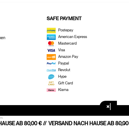
SAFE PAYMENT
Postepay
American Express
men
Mastercard
Visa
Amazon Pay
Paypal
Revolut
Hype
Gift Card
Klarna
×
SE AB 80,00 € //
VERSAND NACH HAUSE AB 80,00 €