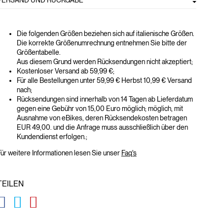
VERSAND UND RÜCKGABE
Die folgenden Größen beziehen sich auf italienische Größen.
Die korrekte Größenumrechnung entnehmen Sie bitte der
Größentabelle.
Aus diesem Grund werden Rücksendungen nicht akzeptiert;
Kostenloser Versand ab 59,99 €;
Für alle Bestellungen unter 59,99 € Herbst 10,99 € Versand
nach;
Rücksendungen sind innerhalb von 14 Tagen ab Lieferdatum
gegen eine Gebühr von 15,00 Euro möglich; möglich, mit
Ausnahme von eBikes, deren Rücksendekosten betragen
EUR 49,00. und die Anfrage muss ausschließlich über den
Kundendienst erfolgen.;
ür weitere Informationen lesen Sie unser
Faq's
TEILEN
GLOBAL.SOCIALSHARE.FACEBOOK
GLOBAL.SOCIALSHARE.TWITTER
GLOBAL.SOCIALSHARE.PINTEREST