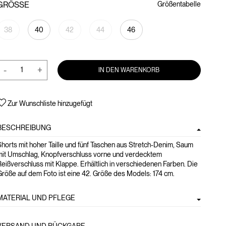
GRÖSSE
Größentabelle
38
40
42
44
46
-
+
IN DEN WARENKORB
Zur Wunschliste hinzugefügt
BESCHREIBUNG
horts mit hoher Taille und fünf Taschen aus Stretch-Denim, Saum
mit Umschlag, Knopfverschluss vorne und verdecktem
eißverschluss mit Klappe. Erhältlich in verschiedenen Farben. Die
röße auf dem Foto ist eine 42. Größe des Models: 174 cm.
MATERIAL UND PFLEGE