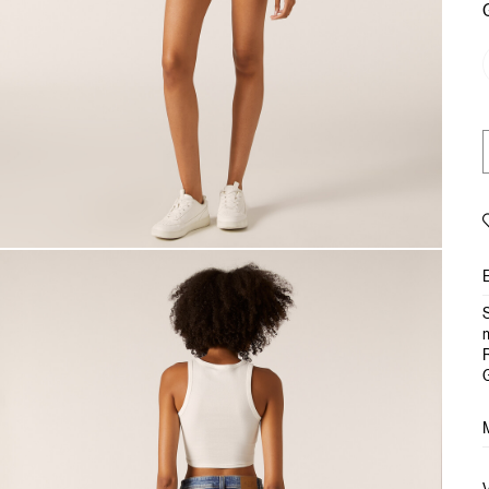
S
R
G