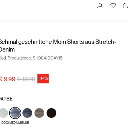
Schmal geschnittene Mom Shorts aus Stretch-
Denim
Cod. Produktcode:
SH0041DOAY15
Preisreduzierung von
auf
€ 9,99
€ 17,99
-44%
FARBE
D003 MEDIUM BLUE