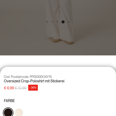
Cod. Produktcode:
PP0030DOAY15
Oversized Crop-Poloshirt mit Stickerei
Preisreduzierung von
auf
€ 6,99
€ 10,99
-36%
FARBE