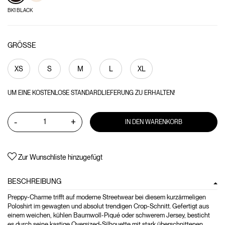
BK1 BLACK
GRÖSSE
XS
S
M
L
XL
UM EINE KOSTENLOSE STANDARDLIEFERUNG ZU ERHALTEN!
-
+
IN DEN WARENKORB
Zur Wunschliste hinzugefügt
BESCHREIBUNG
Preppy-Charme trifft auf moderne Streetwear bei diesem kurzärmeligen
Poloshirt im gewagten und absolut trendigen Crop-Schnitt. Gefertigt aus
einem weichen, kühlen Baumwoll-Piqué oder schwerem Jersey, besticht
es durch seine kastige Oversized-Silhouette mit stark überschnittenen