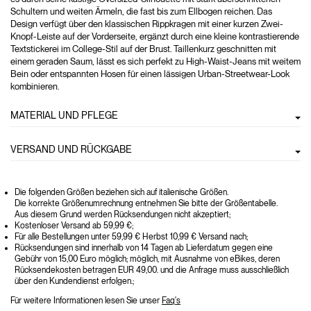
Schultern und weiten Ärmeln, die fast bis zum Ellbogen reichen. Das
Design verfügt über den klassischen Rippkragen mit einer kurzen Zwei-
Knopf-Leiste auf der Vorderseite, ergänzt durch eine kleine kontrastierende
Textstickerei im College-Stil auf der Brust. Taillenkurz geschnitten mit
einem geraden Saum, lässt es sich perfekt zu High-Waist-Jeans mit weitem
Bein oder entspannten Hosen für einen lässigen Urban-Streetwear-Look
kombinieren.
MATERIAL UND PFLEGE
VERSAND UND RÜCKGABE
Die folgenden Größen beziehen sich auf italienische Größen.
Die korrekte Größenumrechnung entnehmen Sie bitte der Größentabelle.
Aus diesem Grund werden Rücksendungen nicht akzeptiert;
Kostenloser Versand ab 59,99 €;
Für alle Bestellungen unter 59,99 € Herbst 10,99 € Versand nach;
Rücksendungen sind innerhalb von 14 Tagen ab Lieferdatum gegen eine
Gebühr von 15,00 Euro möglich; möglich, mit Ausnahme von eBikes, deren
Rücksendekosten betragen EUR 49,00. und die Anfrage muss ausschließlich
über den Kundendienst erfolgen.;
Für weitere Informationen lesen Sie unser
Faq's