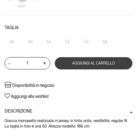
NERO
TAGLIA
46
48
50
52
54
56
-
+
AGGIUNGI AL CARRELLO
Disponibilità in negozio
Aggiungi alla wishlist
DESCRIZIONE
Giacca monopetto realizzata in jersey, in tinta unita, vestibilità: regular fit.
La taglia in foto è una 50. Altezza modello: 186 cm.