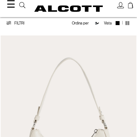
☰
Borse
|
FILTRI
Vista