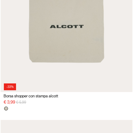
-33%
Borsa shopper con stampa alcott
Price reduced from
to
€ 3,99
€ 5,99