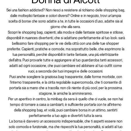
Sei una fashion addicted? Non riesci a resistere al richiamo delle shopping bag,
dalle molteplici fantasie e colori diversi? Online e in negozio, trovi un'ampia
scelta di borse che sono adatte a te, in tutte le occasioni d'uso, adatte sia al
giorno che alla sera.
Scopri le shopping bag, capienti, alla moda e dalle fantasie spiritose e stilose,
disponibili in nuances divertenti, che si adattano perfettamente al tuo look: sarà
bellissimo fare shopping per le vie della città con una delle tue shopper
preferite. Capienti, pratiche e comode, ma soprattutto belle, che esprimono la
tua personalità, perché disponibili in tante fantasie, una più elettrizzante
dell'altra. Puoi provarle tutte e aggiungere al tuo guardaroba tanti accessori,
adatti ad ogni occasione, che puoi cambiare ed abbinare al tuo outfit come
vuoi, a seconda dei tuoi impegni e delle occasioni.
Puoi anche scegliere la graziosa bag trasparente, dalle forme morbide, con
l'interno trasparente, e la cinta regolabile supercomoda, che ti consente di
portarla sia a mano che a tracolla: non c'è niente di più cool, per la prossima
stagione, le amiche la ammireranno.
Per un aperitivo in centro, la minibag da sera è quello che ci vuole, se non hai
tempo di tornare a casa a cambiarti, è sufficiente portarla con te all'interno
della shopping bag, et voilà, puoi cambiare borsa in un attimo, sentirti
perfettamente a tuo agio e divertirti tutta la sera.
La borsa è davvero un accessorio indispensabile, che ti aspetti essere non
solo comoda e funzionale, ma che rispecchi la tua personalità, si adatti al tuo