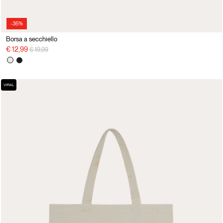
-35%
Borsa a secchiello
Price reduced from
to
€ 12,99
€ 19,99
VIRAL