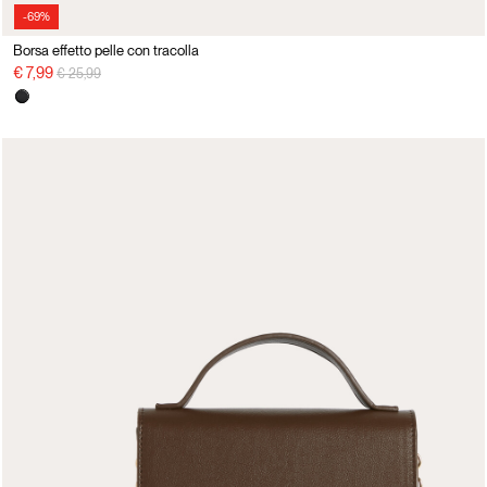
-69%
Borsa effetto pelle con tracolla
Price reduced from
to
€ 7,99
€ 25,99