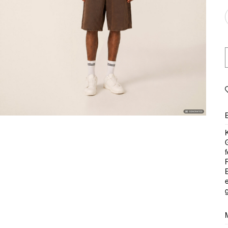
K
f
F
E
g