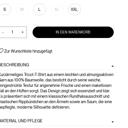
S
M
L
XL
XXL
-
+
IN DEN WARENKORB
Zur Wunschliste hinzugefügt
BESCHREIBUNG
urzärmeliges Tricot-T-Shirt aus einem leichten und atmungsaktiven
Garn aus 100% Baumwolle, das besticht durch seine weiche,
eingestrickte Textur für angenehme Frische und einen makellosen
all an den Hüften sorgt. Das Design zeigt sich essenziell und klar:
s präsentiert sich mit einem klassischen Rundhalsausschnitt und
elastischen Rippbündchen an den Ärmeln sowie am Saum, die eine
epflegte, moderne Silhouette definieren.
MATERIAL UND PFLEGE