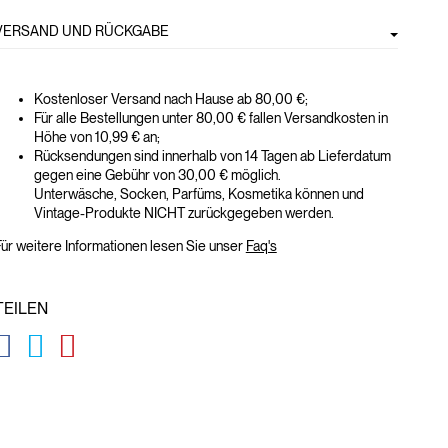
VERSAND UND RÜCKGABE
Kostenloser Versand nach Hause ab 80,00 €;
Für alle Bestellungen unter 80,00 € fallen Versandkosten in
Höhe von 10,99 € an;
Rücksendungen sind innerhalb von 14 Tagen ab Lieferdatum
gegen eine Gebühr von 30,00 € möglich.
Unterwäsche, Socken, Parfüms, Kosmetika können und
Vintage-Produkte NICHT zurückgegeben werden.
ür weitere Informationen lesen Sie unser
Faq's
TEILEN
GLOBAL.SOCIALSHARE.FACEBOOK
GLOBAL.SOCIALSHARE.TWITTER
GLOBAL.SOCIALSHARE.PINTEREST