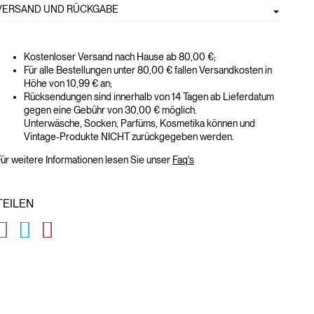
VERSAND UND RÜCKGABE
Kostenloser Versand nach Hause ab 80,00 €;
Für alle Bestellungen unter 80,00 € fallen Versandkosten in
Höhe von 10,99 € an;
Rücksendungen sind innerhalb von 14 Tagen ab Lieferdatum
gegen eine Gebühr von 30,00 € möglich.
Unterwäsche, Socken, Parfüms, Kosmetika können und
Vintage-Produkte NICHT zurückgegeben werden.
ür weitere Informationen lesen Sie unser
Faq's
TEILEN
GLOBAL.SOCIALSHARE.FACEBOOK
GLOBAL.SOCIALSHARE.TWITTER
GLOBAL.SOCIALSHARE.PINTEREST