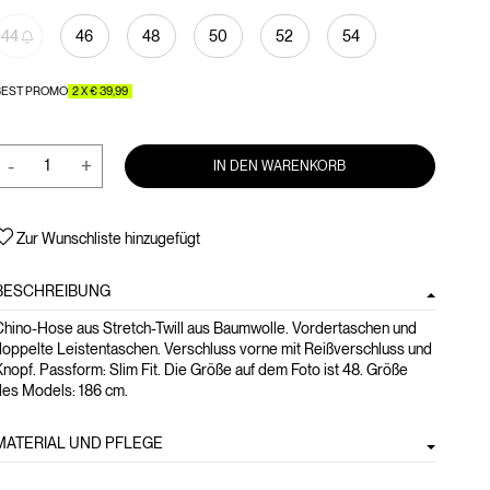
44
46
48
50
52
54
BEST PROMO
2 X € 39,99
-
+
IN DEN WARENKORB
Zur Wunschliste hinzugefügt
BESCHREIBUNG
Chino-Hose aus Stretch-Twill aus Baumwolle. Vordertaschen und
doppelte Leistentaschen. Verschluss vorne mit Reißverschluss und
nopf. Passform: Slim Fit. Die Größe auf dem Foto ist 48. Größe
des Models: 186 cm.
MATERIAL UND PFLEGE