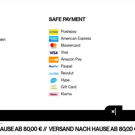
SAFE PAYMENT
Postepay
American Express
men
Mastercard
Visa
Amazon Pay
Paypal
Revolut
Hype
Gift Card
Klarna
×
SE AB 80,00 € //
VERSAND NACH HAUSE AB 80,00 € 