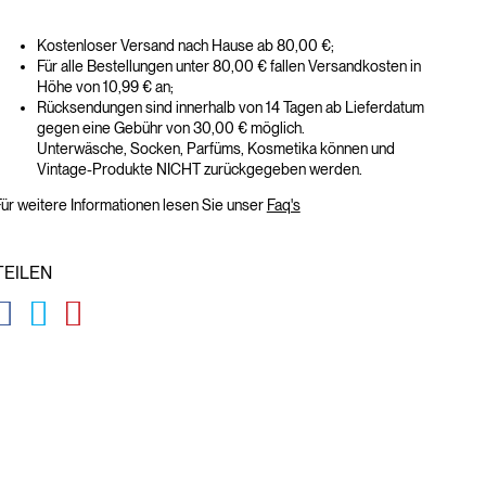
Kostenloser Versand nach Hause ab 80,00 €;
Für alle Bestellungen unter 80,00 € fallen Versandkosten in
Höhe von 10,99 € an;
Rücksendungen sind innerhalb von 14 Tagen ab Lieferdatum
gegen eine Gebühr von 30,00 € möglich.
Unterwäsche, Socken, Parfüms, Kosmetika können und
Vintage-Produkte NICHT zurückgegeben werden.
ür weitere Informationen lesen Sie unser
Faq's
TEILEN
GLOBAL.SOCIALSHARE.FACEBOOK
GLOBAL.SOCIALSHARE.TWITTER
GLOBAL.SOCIALSHARE.PINTEREST