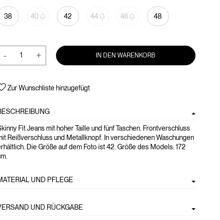
38
40
42
44
46
48
-
+
IN DEN WARENKORB
Zur Wunschliste hinzugefügt
BESCHREIBUNG
kinny Fit Jeans mit hoher Taille und fünf Taschen. Frontverschluss
mit Reißverschluss und Metallknopf. In verschiedenen Waschungen
rhältlich. Die Größe auf dem Foto ist 42. Größe des Models: 172
cm.
MATERIAL UND PFLEGE
VERSAND UND RÜCKGABE