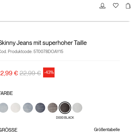
Skinny Jeans mit superhoher Taille
Cod. Produktcode:
5T0078DOAY15
Preisreduzierung von
auf
12,99 €
22,99 €
-43%
FARBE
D000 BLACK
GRÖSSE
Größentabelle