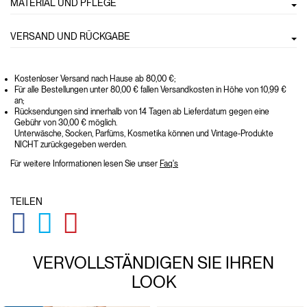
MATERIAL UND PFLEGE
VERSAND UND RÜCKGABE
Kostenloser Versand nach Hause ab 80,00 €;
Für alle Bestellungen unter 80,00 € fallen Versandkosten in Höhe von 10,99 €
an;
Rücksendungen sind innerhalb von 14 Tagen ab Lieferdatum gegen eine
Gebühr von 30,00 € möglich.
Unterwäsche, Socken, Parfüms, Kosmetika können und Vintage-Produkte
NICHT zurückgegeben werden.
Für weitere Informationen lesen Sie unser
Faq's
TEILEN
GLOBAL.SOCIALSHARE.FACEBOOK
GLOBAL.SOCIALSHARE.TWITTER
GLOBAL.SOCIALSHARE.PINTEREST
VERVOLLSTÄNDIGEN SIE IHREN
LOOK