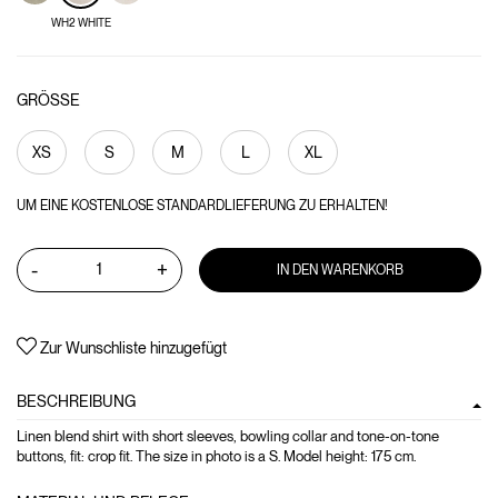
WH2 WHITE
GRÖSSE
XS
S
M
L
XL
UM EINE KOSTENLOSE STANDARDLIEFERUNG ZU ERHALTEN!
-
+
IN DEN WARENKORB
Zur Wunschliste hinzugefügt
BESCHREIBUNG
Linen blend shirt with short sleeves, bowling collar and tone-on-tone
buttons, fit: crop fit. The size in photo is a S. Model height: 175 cm.