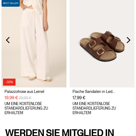
BEST SELLER
-33%
Palazzohose aus Leinel
Flache Sandalen in Lederoptik mit Schnallen
Preisreduzierung von
auf
19,99 €
17,99 €
29,99 €
UM EINE KOSTENLOSE
UM EINE KOSTENLOSE
STANDARDLIEFERUNG ZU
STANDARDLIEFERUNG ZU
ERHALTEN!
ERHALTEN!
WERDEN SIE MITGLIED IN