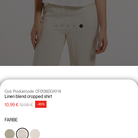
Cod. Produktcode:
CF0136DOAY14
Linen blend cropped shirt
Preisreduzierung von
auf
10,99 €
19,99 €
-45%
FARBE