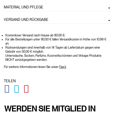
MATERIAL UND PFLEGE
VERSAND UND RÜCKGABE
Kostenloser Versand nach Hause ab 80,00 €;
Für alle Bestellungen unter 80,00 € fallen Versandkosten in Höhe von 10,99 €
an;
Rücksendungen sind innerhalb von 14 Tagen ab Lieferdatum gegen eine
Gebühr von 30,00 € möglich.
Unterwäsche, Socken, Parfüms, Kosmetika können und Vintage-Produkte
NICHT zurückgegeben werden.
Für weitere Informationen lesen Sie unser
Faq's
TEILEN
GLOBAL.SOCIALSHARE.FACEBOOK
GLOBAL.SOCIALSHARE.TWITTER
GLOBAL.SOCIALSHARE.PINTEREST
WERDEN SIE MITGLIED IN