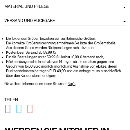
MATERIAL UND PFLEGE
VERSAND UND RÜCKGABE
Die folgenden Größen beziehen sich auf italienische Größen.
Die korrekte Größenumrechnung entnehmen Sie bitte der Größentabelle.
Aus diesem Grund werden Rücksendungen nicht akzeptiert;
Kostenloser Versand ab 59,99 €;
Für alle Bestellungen unter 59,99 € Herbst 10,99 € Versand nach;
Rücksendungen sind innerhalb von 14 Tagen ab Lieferdatum gegen eine
Gebühr von 15,00 Euro möglich; möglich, mit Ausnahme von eBikes, deren
Rücksendekosten betragen EUR 49,00. und die Anfrage muss ausschließlich
über den Kundendienst erfolgen.;
Für weitere Informationen lesen Sie unser
Faq's
TEILEN
GLOBAL.SOCIALSHARE.FACEBOOK
GLOBAL.SOCIALSHARE.TWITTER
GLOBAL.SOCIALSHARE.PINTEREST