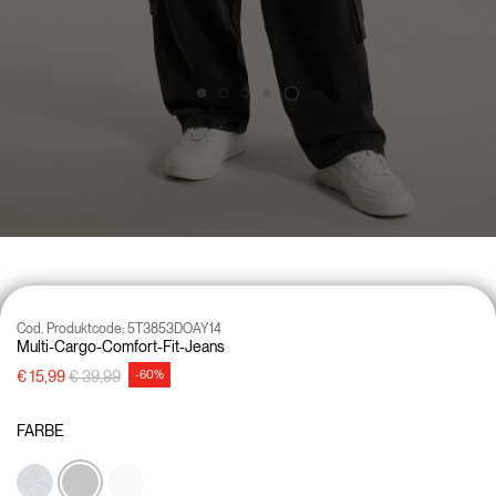
Cod. Produktcode:
5T3853DOAY14
Multi-Cargo-Comfort-Fit-Jeans
Preisreduzierung von
auf
€ 15,99
€ 39,99
-60%
FARBE