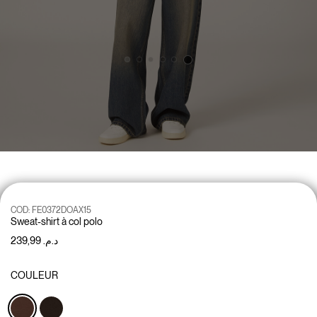
COD:
FE0372DOAX15
Sweat-shirt à col polo
د.م. 239,99
COULEUR