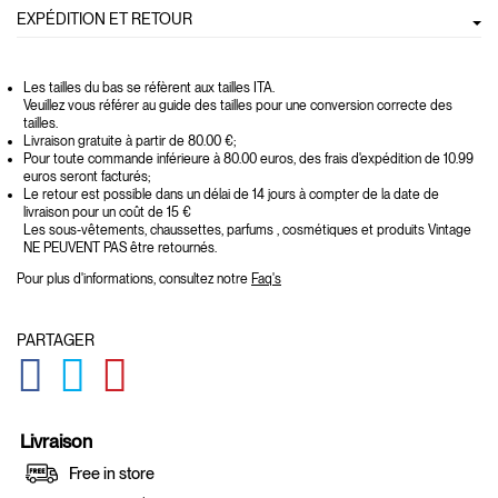
EXPÉDITION ET RETOUR
Les tailles du bas se réfèrent aux tailles ITA.
Veuillez vous référer au guide des tailles pour une conversion correcte des
tailles.
Livraison gratuite à partir de 80.00 €;
Pour toute commande inférieure à 80.00 euros, des frais d'expédition de 10.99
euros seront facturés;
Le retour est possible dans un délai de 14 jours à compter de la date de
livraison pour un coût de 15 €
Les sous-vêtements, chaussettes, parfums , cosmétiques et produits Vintage
NE PEUVENT PAS être retournés.
Pour plus d'informations, consultez notre
Faq's
PARTAGER
GLOBAL.SOCIALSHARE.FACEBOOK
GLOBAL.SOCIALSHARE.TWITTER
GLOBAL.SOCIALSHARE.PINTEREST
Livraison
Free in store