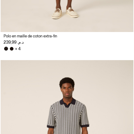
Polo en maille de coton extra-fin
د.م. 239,99
+ 4