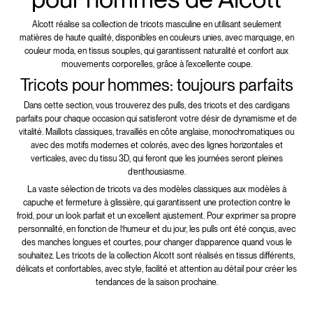
Alcott réalise sa collection de tricots masculine en utilisant seulement
matières de haute qualité, disponibles en couleurs unies, avec marquage, en
couleur moda, en tissus souples, qui garantissent naturalité et confort aux
mouvements corporelles, grâce à l'excellente coupe.
Tricots pour hommes: toujours parfaits
Dans cette section, vous trouverez des pulls, des tricots et des cardigans
parfaits pour chaque occasion qui satisferont votre désir de dynamisme et de
vitalité. Maillots classiques, travaillés en côte anglaise, monochromatiques ou
avec des motifs modernes et colorés, avec des lignes horizontales et
verticales, avec du tissu 3D, qui feront que les journées seront pleines
d’enthousiasme.
La vaste sélection de tricots va des modèles classiques aux modèles à
capuche et fermeture à glissière, qui garantissent une protection contre le
froid, pour un look parfait et un excellent ajustement. Pour exprimer sa propre
personnalité, en fonction de l’humeur et du jour, les pulls ont été conçus, avec
des manches longues et courtes, pour changer d’apparence quand vous le
souhaitez. Les tricots de la collection Alcott sont réalisés en tissus différents,
délicats et confortables, avec style, facilité et attention au détail pour créer les
tendances de la saison prochaine.