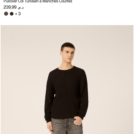
Pullover Col Tunisien à Manches Courtes
د.م. 239,99
+ 3