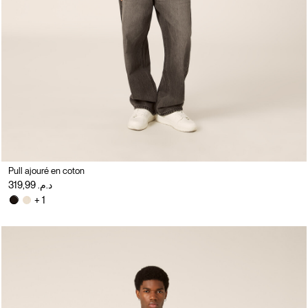
Pull ajouré en coton
د.م. 319,99
+ 1