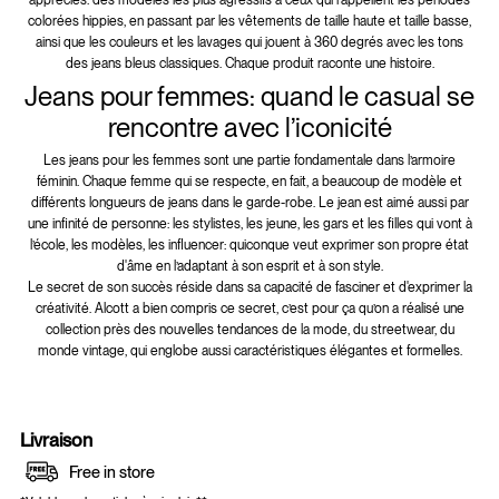
colorées hippies, en passant par les vêtements de taille haute et taille basse,
ainsi que les couleurs et les lavages qui jouent à 360 degrés avec les tons
des jeans bleus classiques. Chaque produit raconte une histoire.
Jeans pour femmes: quand le casual se
rencontre avec l’iconicité
Les jeans pour les femmes sont une partie fondamentale dans l’armoire
féminin. Chaque femme qui se respecte, en fait, a beaucoup de modèle et
différents longueurs de jeans dans le garde-robe. Le jean est aimé aussi par
une infinité de personne: les stylistes, les jeune, les gars et les filles qui vont à
l’école, les modèles, les influencer: quiconque veut exprimer son propre état
d'âme en l’adaptant à son esprit et à son style.
Le secret de son succès réside dans sa capacité de fasciner et d'exprimer la
créativité. Alcott a bien compris ce secret, c’est pour ça qu’on a réalisé une
collection près des nouvelles tendances de la mode, du streetwear, du
monde vintage, qui englobe aussi caractéristiques élégantes et formelles.
Livraison
Free in store