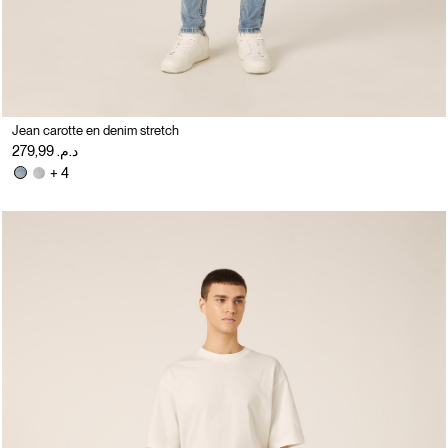
Jean carotte en denim stretch
د.م. 279,99
+ 4