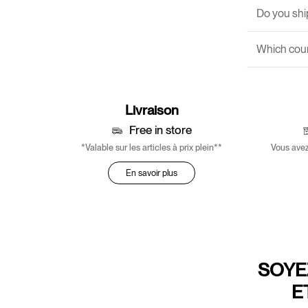
Do you ship
Which couri
Livraison
Free in store
*Valable sur les articles à prix plein**
Vous avez
En savoir plus
SOYE
E