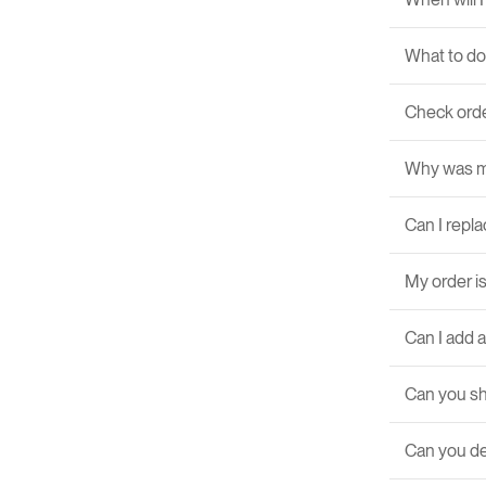
What to do
Check orde
Why was m
Can I repla
My order is
Can I add 
Can you sh
Can you de