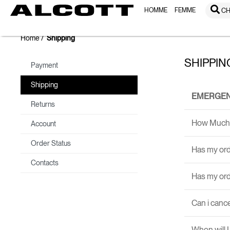
HOMME
FEMME
CH
Home
Shipping
SHIPPIN
Payment
Shipping
EMERGEN
Returns
How Much 
Account
Order Status
Has my ord
Contacts
Has my or
Can i canc
When will 