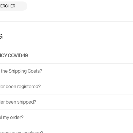
ERCHER
G
CY COVID-19
the Shipping Costs?
er been registered?
der been shipped?
el my order?
I receive my package?