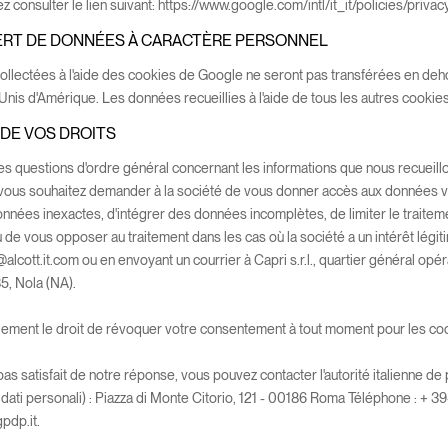
ez consulter le lien suivant:
https://www.google.com/intl/it_it/policies/privac
ERT DE DONNÉES À CARACTÈRE PERSONNEL
llectées à l'aide des cookies de Google ne seront pas transférées en de
-Unis d'Amérique. Les données recueillies à l'aide de tous les autres cookie
 DE VOS DROITS
es questions d'ordre général concernant les informations que nous recueillo
si vous souhaitez demander à la société de vous donner accès aux données vo
onnées inexactes, d'intégrer des données incomplètes, de limiter le traitemen
de vous opposer au traitement dans les cas où la société a un intérêt légiti
alcott.it.com
ou en envoyant un courrier à Capri s.r.l., quartier général opéra
, Nola (NA).
ement le droit de révoquer votre consentement à tout moment pour les coo
pas satisfait de notre réponse, vous pouvez contacter l'autorité italienne d
 dati personali) : Piazza di Monte Citorio, 121 - 00186 Roma Téléphone : +
pdp.it
.