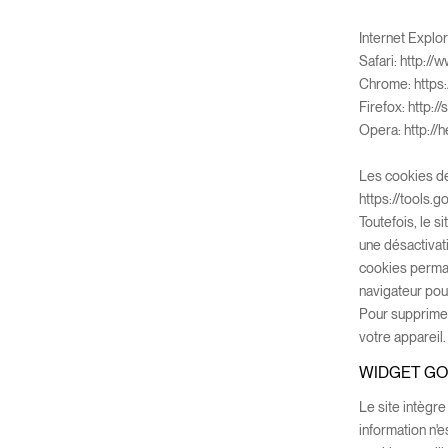
Internet Explo
Safari:
http://
Chrome:
https
Firefox:
http:/
Opera:
http:/
Les cookies de
https://tools.
Toutefois, le s
une désactivat
cookies permane
navigateur pour
Pour supprimer
votre appareil.
WIDGET G
Le site intègre
information n'e