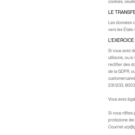
cookies, veuill
LE TRANSF
Les données co
vers les États
L'EXERCICE
Si vous avez d
utilisons, ou 
rectifier des d
de la GDPR, ou 
customercare@
231/233, 80035
Vous avez égal
Si vous n'êtes 
protezione dei
Courriel
urp@g