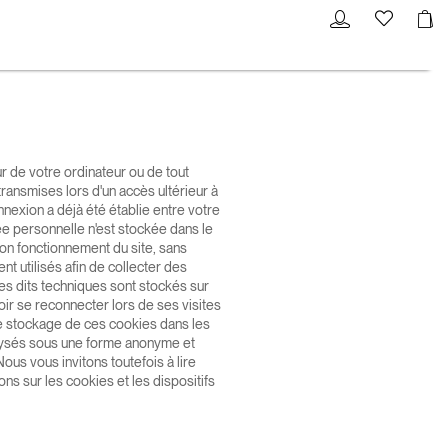
r de votre ordinateur ou de tout
retransmises lors d'un accès ultérieur à
onnexion a déjà été établie entre votre
ée personnelle n'est stockée dans le
 bon fonctionnement du site, sans
t utilisés afin de collecter des
kies dits techniques sont stockés sur
evoir se reconnecter lors de ses visites
 le stockage de ces cookies dans les
alysés sous une forme anonyme et
ous vous invitons toutefois à lire
ns sur les cookies et les dispositifs