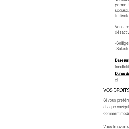
permette
sociaux.
l'utilis
Vous tr
désacti
-Sellige
-Salesf
Base jur
facultat
Durée de
ci.
VOS DROITS
Si vous préfér
chaque navigat
comment modifi
Vous trouverez