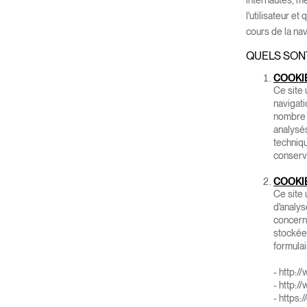
internautes, mê
l'utilisateur e
cours de la nav
QUELS SONT
COOKI
Ce site 
navigati
nombre d
analysés
techniqu
conserva
COOKI
Ce site 
d'analys
concerna
stockées
formula
-
http:/
-
http:/
-
https: