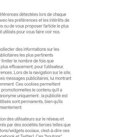
 préférences détectées lors de chaque
vec les préférences et les intérêts de
s ou de vous proposer l'article le plus
t utilisés pour vous faire voir nos
collecter des informations sur les
licitaires les plus pertinents
r limiter le nombre de fois que
plus efficacement, pour l'utilisateur,
nces. Lors de la navigation sur le site,
es messages publicitaires, lui montrant
cédemment. Ces cookies permettent
s promotionnelles le contenu qu'il a
anonyme uniquement : la publicité est
utilisés sont permanents, bien qu'ils
consentement.
tion des utilisateurs sur le réseau et
érés par des sociétés tierces telles que
tons/widgets sociaux, c'est-à-dire ces
acebook et Twitter). Ces "boutons"