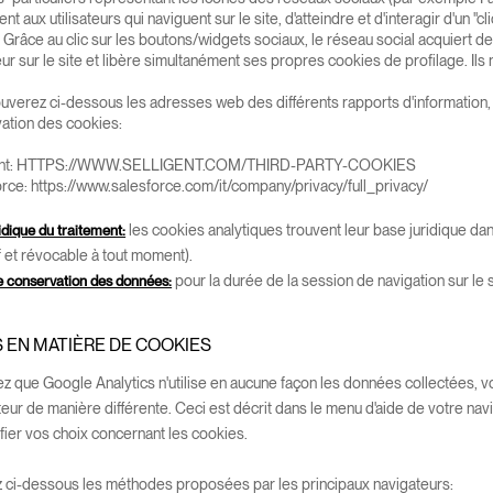
nt aux utilisateurs qui naviguent sur le site, d'atteindre et d'interagir d'un "
 Grâce au clic sur les boutons/widgets sociaux, le réseau social acquiert de
ateur sur le site et libère simultanément ses propres cookies de profilage. I
ouverez ci-dessous les adresses web des différents rapports d'information
vation des cookies:
nt:
HTTPS://WWW.SELLIGENT.COM/THIRD-PARTY-COOKIES
orce:
https://www.salesforce.com/it/company/privacy/full_privacy/
les cookies analytiques trouvent leur base juridique dan
idique du traitement:
if et révocable à tout moment).
pour la durée de la session de navigation sur le s
 conservation des données:
 EN MATIÈRE DE COOKIES
ez que Google Analytics n'utilise en aucune façon les données collectées, v
eur de manière différente. Ceci est décrit dans le menu d'aide de votre nav
er vos choix concernant les cookies.
 ci-dessous les méthodes proposées par les principaux navigateurs: