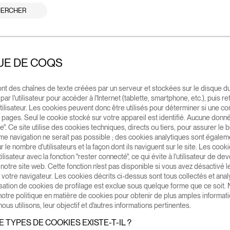
ERCHER
UE DE COQS
nt des chaînes de texte créées par un serveur et stockées sur le disque du
 par l'utilisateur pour accéder à l'Internet (tablette, smartphone, etc.), puis 
l'utilisateur. Les cookies peuvent donc être utilisés pour déterminer si une c
s pages. Seul le cookie stocké sur votre appareil est identifié. Aucune donn
". Ce site utilise des cookies techniques, directs ou tiers, pour assurer le
me navigation ne serait pas possible ; des cookies analytiques sont égalemen
r le nombre d'utilisateurs et la façon dont ils naviguent sur le site. Les coo
utilisateur avec la fonction "rester connecté", ce qui évite à l'utilisateur de d
r notre site web. Cette fonction n'est pas disponible si vous avez désactivé
votre navigateur. Les cookies décrits ci-dessus sont tous collectés et an
isation de cookies de profilage est exclue sous quelque forme que ce soit. N
otre politique en matière de cookies pour obtenir de plus amples informatio
nous utilisons, leur objectif et d'autres informations pertinentes.
 TYPES DE COOKIES EXISTE-T-IL ?