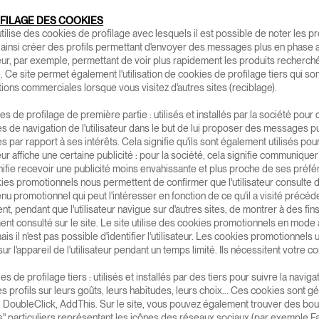
FILAGE DES COOKIES
utilise des cookies de profilage avec lesquels il est possible de noter les
t ainsi créer des profils permettant d'envoyer des messages plus en phase a
ateur, par exemple, permettant de voir plus rapidement les produits recherché
e. Ce site permet également l'utilisation de cookies de profilage tiers qui son
ions commerciales lorsque vous visitez d'autres sites (reciblage).
es de profilage de première partie : utilisés et installés par la société pour 
s de navigation de l'utilisateur dans le but de lui proposer des messages pub
s par rapport à ses intérêts. Cela signifie qu'ils sont également utilisés pou
ateur affiche une certaine publicité : pour la société, cela signifie communiquer 
nifie recevoir une publicité moins envahissante et plus proche de ses préfére
ies promotionnels nous permettent de confirmer que l'utilisateur consulte d
nu promotionnel qui peut l'intéresser en fonction de ce qu'il a visité pré
t, pendant que l'utilisateur navigue sur d'autres sites, de montrer à des fin
t consulté sur le site. Le site utilise des cookies promotionnels en mode 
ais il n'est pas possible d'identifier l'utilisateur. Les cookies promotionnels 
sur l'appareil de l'utilisateur pendant un temps limité. Ils nécessitent votre 
es de profilage tiers : utilisés et installés par des tiers pour suivre la naviga
s profils sur leurs goûts, leurs habitudes, leurs choix... Ces cookies sont g
 DoubleClick, AddThis. Sur le site, vous pouvez également trouver des bou
" particuliers représentant les icônes des réseaux sociaux (par exemple F