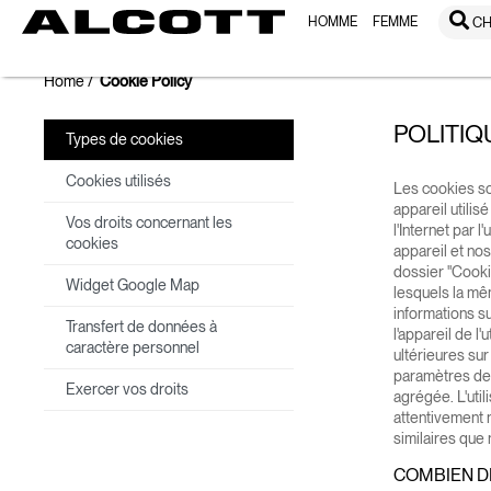
HOMME
FEMME
CH
Home
Cookie Policy
POLITIQ
Types de cookies
Cookies utilisés
Les cookies so
appareil utilisé
Vos droits concernant les
l'Internet par 
cookies
appareil et no
dossier "Cookie
Widget Google Map
lesquels la mê
informations su
Transfert de données à
l'appareil de l'
caractère personnel
ultérieures su
paramètres de 
Exercer vos droits
agrégée. L'util
attentivement n
similaires que 
COMBIEN DE