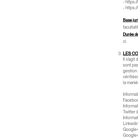
-
https:
-
https:
Base jur
facultat
Durée de
ci.
LES C
Il s'agi
sont pas
gestion 
vérifié
la maniè
Informa
Facebook
Informat
Twitter 
Informat
Linkedin
Google+
Google+