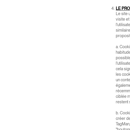
LE PRO
Le site 
visite e
l'utilis
similair
proposit
a. Cooki
habitude
possible
l'utilis
cela sig
les cook
un conte
égalemen
récemmen
ciblée m
restent 
b. Cooki
créer de
TagMan,
"boutons