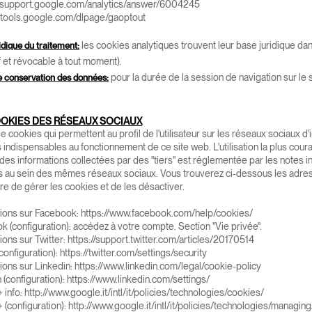
//support.google.com/analytics/answer/6004245
//tools.google.com/dlpage/gaoptout
les cookies analytiques trouvent leur base juridique dan
idique du traitement:
if et révocable à tout moment).
pour la durée de la session de navigation sur le s
 conservation des données:
OOKIES DES RÉSEAUX SOCIAUX
t de cookies qui permettent au profil de l'utilisateur sur les réseaux sociaux 
 indispensables au fonctionnement de ce site web. L'utilisation la plus cour
des informations collectées par des "tiers" est réglementée par les notes i
es au sein des mêmes réseaux sociaux. Vous trouverez ci-dessous les adres
re de gérer les cookies et de les désactiver.
tions sur Facebook:
https://www.facebook.com/help/cookies/
 (configuration): accédez à votre compte. Section "Vie privée".
ions sur Twitter:
https://support.twitter.com/articles/20170514
(configuration):
https://twitter.com/settings/security
ions sur Linkedin:
https://www.linkedin.com/legal/cookie-policy
 (configuration):
https://www.linkedin.com/settings/
 info:
http://www.google.it/intl/it/policies/technologies/cookies/
 (configuration):
http://www.google.it/intl/it/policies/technologies/managing