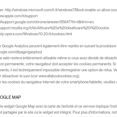
rer:
http://windows.microsoft.com/it-It/windows7/Block-enable-or-allow-co
www.apple.com/it/support
://support.google.com/chrome/answer/95647?hl=it&hlrm=en;
/support.mozilla.org/it/kb/Attivare%20e%20disattivare%20i%20cookie
/help.opera.com/Windows/10.20/it/cookies.html
 Google Analytics peuvent également être rejetés en suivant la procédure
google.com/dlpage/gaoptout
ite web restera entièrement utilisable même si vous avez décidé de désactiv
ion permanente, votre navigateur doit accepter les cookies permanents. Si 
nts, il est techniquement impossible d'enregistrer une option de refus. Veuil
 désactiver le suivi (voir www.allaboutcookies.org).
 les cookies du navigateur Internet de votre smartphone/tablette, veuillez v
OOGLE MAP
 le widget Google Map avec la carte de l'activité et ce service implique l'in
st partagée par le site où le widget est intégré. Pour plus d'informations, n