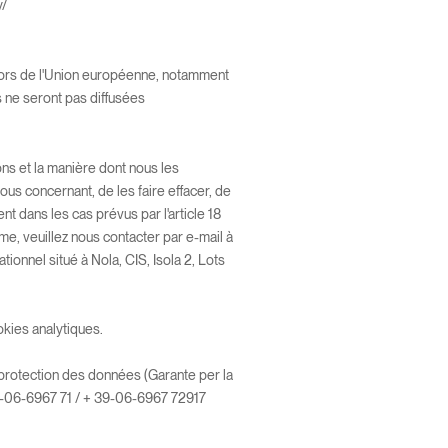
y/
hors de l'Union européenne, notamment
s ne seront pas diffusées
ns et la manière dont nous les
us concernant, de les faire effacer, de
t dans les cas prévus par l'article 18
me, veuillez nous contacter par e-mail à
tionnel situé à Nola, CIS, Isola 2, Lots
kies analytiques.
e protection des données (Garante per la
 39-06-6967 71 / + 39-06-6967 72917