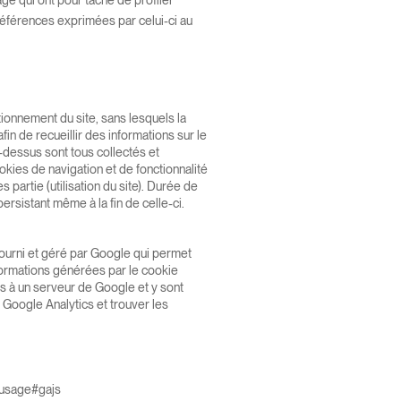
age qui ont pour tâche de profiler
préférences exprimées par celui-ci au
tionnement du site, sans lesquels la
fin de recueillir des informations sur le
ci-dessus sont tous collectés et
kies de navigation et de fonctionnalité
 partie (utilisation du site). Durée de
ersistant même à la fin de celle-ci.
 fourni et géré par Google qui permet
informations générées par le cookie
es à un serveur de Google et y sont
 Google Analytics et trouver les
e-usage#gajs