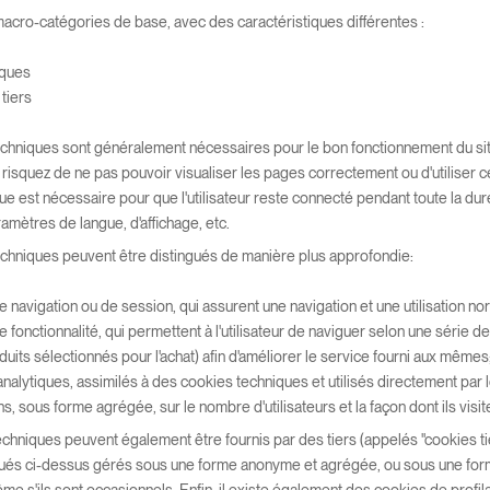
 macro-catégories de base, avec des caractéristiques différentes :
iques
tiers
chniques sont généralement nécessaires pour le bon fonctionnement du site
 risquez de ne pas pouvoir visualiser les pages correctement ou d'utiliser c
e est nécessaire pour que l'utilisateur reste connecté pendant toute la duré
amètres de langue, d'affichage, etc.
chniques peuvent être distingués de manière plus approfondie:
e navigation ou de session, qui assurent une navigation et une utilisation n
e fonctionnalité, qui permettent à l'utilisateur de naviguer selon une série d
duits sélectionnés pour l'achat) afin d'améliorer le service fourni aux mêmes
nalytiques, assimilés à des cookies techniques et utilisés directement par l
s, sous forme agrégée, sur le nombre d'utilisateurs et la façon dont ils visite
chniques peuvent également être fournis par des tiers (appelés "cookies ti
qués ci-dessus gérés sous une forme anonyme et agrégée, ou sous une forme