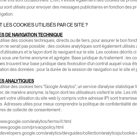
me s'ils sont occasionnels. Enfin, il existe également des cookies de profil
t qui sont utilisés pour envoyer des messages publicitaires en fonction des 
igation.
 LES COOKIES UTILISÉS PAR CE SITE ?
ES DE NAVIGATION TECHNIQUE
utilise des cookies techniques, directs ou de tiers, pour assurer le bon fonc
on ne serait pas possible ; des cookies analytiques sont également utilisés a
'utilisateurs et la façon dont ils naviguent sur le site. Les cookies décrits 
 sous une forme anonyme et agrégée. Base juridique du traitement : les coo
es trouvent leur base juridique dans l'exécution d'un contrat auquel vous êtes
tion des données : pour la durée de la session de navigation sur le site et p
ES ANALYTIQUES
utilise des cookies tiers "Google Analytcs", un service d'analyse statistique
er, de manière anonyme, la façon dont les utilisateurs visitent le site. Les 
nt votre utilisation du site web (y compris votre adresse IP) sont transmis
. Adresses utiles pour mieux comprendre la politique de confidentialité de
ires de collecte de consentement :
/www.google.com/analytics/terms/it.html
/www.google.com/privacypolicy.html
//developers.google.com/analytics/devguides/collection/analyticsjs/cooki