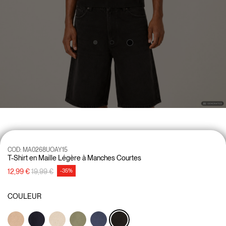
COD:
MA0268UOAY15
T-Shirt en Maille Légère à Manches Courtes
Prix réduit de
à
12,99 €
19,99 €
-35%
COULEUR