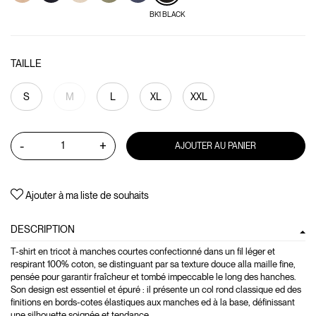
BK1 BLACK
TAILLE
S
M
L
XL
XXL
-
+
AJOUTER AU PANIER
Ajouter à ma liste de souhaits
DESCRIPTION
T-shirt en tricot à manches courtes confectionné dans un fil léger et
respirant 100% coton, se distinguant par sa texture douce alla maille fine,
pensée pour garantir fraîcheur et tombé impeccable le long des hanches.
Son design est essentiel et épuré : il présente un col rond classique ed des
finitions en bords-cotes élastiques aux manches ed à la base, définissant
une silhouette soignée et tendance.