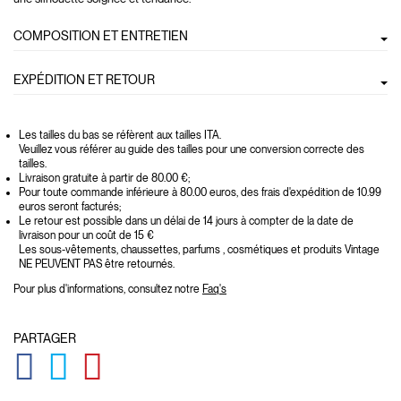
COMPOSITION ET ENTRETIEN
EXPÉDITION ET RETOUR
Les tailles du bas se réfèrent aux tailles ITA.
Veuillez vous référer au guide des tailles pour une conversion correcte des
tailles.
Livraison gratuite à partir de 80.00 €;
Pour toute commande inférieure à 80.00 euros, des frais d'expédition de 10.99
euros seront facturés;
Le retour est possible dans un délai de 14 jours à compter de la date de
livraison pour un coût de 15 €
Les sous-vêtements, chaussettes, parfums , cosmétiques et produits Vintage
NE PEUVENT PAS être retournés.
Pour plus d'informations, consultez notre
Faq's
PARTAGER
GLOBAL.SOCIALSHARE.FACEBOOK
GLOBAL.SOCIALSHARE.TWITTER
GLOBAL.SOCIALSHARE.PINTEREST