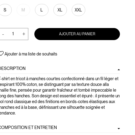
S
M
L
XL
XXL
-
+
AJOUTER AU PANIER
Ajouter à ma liste de souhaits
DESCRIPTION
-shirt en tricot à manches courtes confectionné dans un fil léger et
espirant 100% coton, se distinguant par sa texture douce alla
aille fine, pensée pour garantir fraîcheur et tombé impeccable le
ong des hanches. Son design est essentiel et épuré : il présente un
ol rond classique ed des finitions en bords-cotes élastiques aux
anches ed à la base, définissant une silhouette soignée et
tendance.
COMPOSITION ET ENTRETIEN