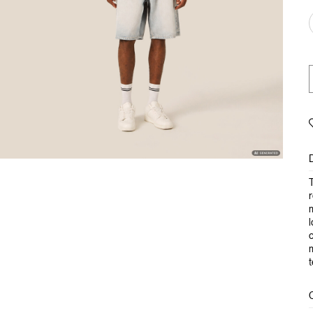
T
r
m
l
c
m