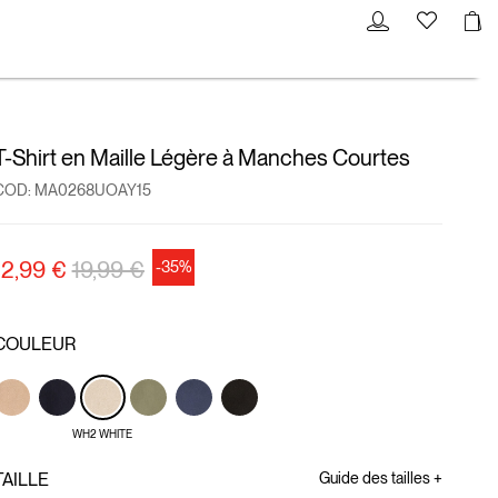
T-Shirt en Maille Légère à Manches Courtes
COD:
MA0268UOAY15
Prix réduit de
à
12,99 €
19,99 €
-35%
COULEUR
WH2 WHITE
TAILLE
Guide des tailles +