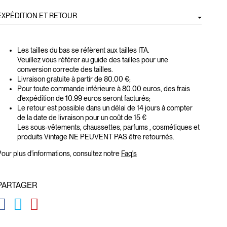
EXPÉDITION ET RETOUR
Les tailles du bas se réfèrent aux tailles ITA.
Veuillez vous référer au guide des tailles pour une
conversion correcte des tailles.
Livraison gratuite à partir de 80.00 €;
Pour toute commande inférieure à 80.00 euros, des frais
d'expédition de 10.99 euros seront facturés;
Le retour est possible dans un délai de 14 jours à compter
de la date de livraison pour un coût de 15 €
Les sous-vêtements, chaussettes, parfums , cosmétiques et
produits Vintage NE PEUVENT PAS être retournés.
our plus d'informations, consultez notre
Faq's
PARTAGER
GLOBAL.SOCIALSHARE.FACEBOOK
GLOBAL.SOCIALSHARE.TWITTER
GLOBAL.SOCIALSHARE.PINTEREST