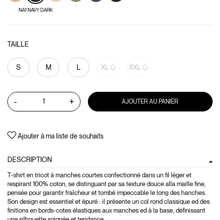
NA1 NAVY DARK
TAILLE
S
M
L
XL
XXL
-
+
AJOUTER AU PANIER
Ajouter à ma liste de souhaits
DESCRIPTION
T-shirt en tricot à manches courtes confectionné dans un fil léger et
respirant 100% coton, se distinguant par sa texture douce alla maille fine,
pensée pour garantir fraîcheur et tombé impeccable le long des hanches.
Son design est essentiel et épuré : il présente un col rond classique ed des
finitions en bords-cotes élastiques aux manches ed à la base, définissant
une silhouette soignée et tendance.