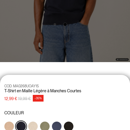
COD:
MA0268UOAY15
T-Shirt en Maille Légère à Manches Courtes
Prix réduit de
à
12,99 €
19,99 €
-35%
COULEUR