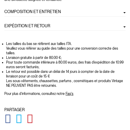
COMPOSITION ET ENTRETIEN
EXPÉDITION ET RETOUR
Les tailles du bas se réfèrent aux tailles ITA.
Veuillez vous référer au guide des tailles pour une conversion correcte des
tailles.
Livraison gratuite à partir de 80.00 €;
Pour toute commande inférieure à 80.00 euros, des frais d'expédition de 10.99
euros seront facturés;
Le retour est possible dans un délai de 14 jours à compter de la date de
livraison pour un coût de 15 €
Les sous-vêtements, chaussettes, parfums , cosmétiques et produits Vintage
NE PEUVENT PAS être retournés.
Pour plus d'informations, consultez notre
Faq's
PARTAGER
GLOBAL.SOCIALSHARE.FACEBOOK
GLOBAL.SOCIALSHARE.TWITTER
GLOBAL.SOCIALSHARE.PINTEREST