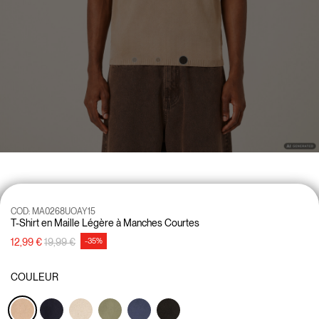
COD:
MA0268UOAY15
T-Shirt en Maille Légère à Manches Courtes
Prix réduit de
à
12,99 €
19,99 €
-35%
COULEUR