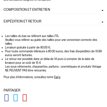
COMPOSITION ET ENTRETIEN
EXPÉDITION ET RETOUR
Les tailles du bas se réfèrent aux tailles ITA.
Veuillez vous référer au guide des tailles pour une conversion correcte des
tailles.
Livraison gratuite à partir de 80.00 €;
Pour toute commande inférieure à 80.00 euros, des frais d'expédition de 10.99
euros seront facturés;
Le retour est possible dans un délai de 14 jours à compter de la date de
livraison pour un coût de 15 €
Les sous-vêtements, chaussettes, parfums , cosmétiques et produits Vintage
NE PEUVENT PAS être retournés.
Pour plus d'informations, consultez notre
Faq's
PARTAGER
GLOBAL.SOCIALSHARE.FACEBOOK
GLOBAL.SOCIALSHARE.TWITTER
GLOBAL.SOCIALSHARE.PINTEREST