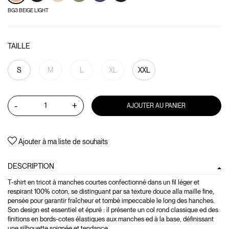
BG3 BEIGE LIGHT
TAILLE
S
M
L
XL
XXL
-
+
AJOUTER AU PANIER
Ajouter à ma liste de souhaits
DESCRIPTION
T-shirt en tricot à manches courtes confectionné dans un fil léger et
respirant 100% coton, se distinguant par sa texture douce alla maille fine,
pensée pour garantir fraîcheur et tombé impeccable le long des hanches.
Son design est essentiel et épuré : il présente un col rond classique ed des
finitions en bords-cotes élastiques aux manches ed à la base, définissant
une silhouette soignée et tendance.