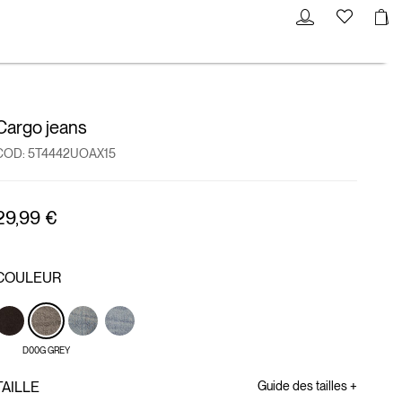
Cargo jeans
COD:
5T4442UOAX15
29,99 €
COULEUR
D00G GREY
TAILLE
Guide des tailles +