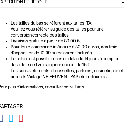
EXPÉDITION ET RETOUR
Les tailles du bas se réfèrent aux tailles ITA.
Veuillez vous référer au guide des tailles pour une
conversion correcte des tailles.
Livraison gratuite à partir de 80.00 €;
Pour toute commande inférieure à 80.00 euros, des frais
d'expédition de 10.99 euros seront facturés;
Le retour est possible dans un délai de 14 jours à compter
de la date de livraison pour un coût de 15 €
Les sous-vêtements, chaussettes, parfums , cosmétiques et
produits Vintage NE PEUVENT PAS être retournés.
our plus d'informations, consultez notre
Faq's
PARTAGER
GLOBAL.SOCIALSHARE.FACEBOOK
GLOBAL.SOCIALSHARE.TWITTER
GLOBAL.SOCIALSHARE.PINTEREST