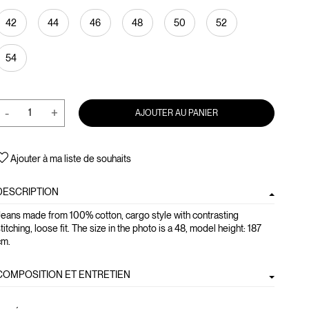
42
44
46
48
50
52
54
-
+
AJOUTER AU PANIER
Ajouter à ma liste de souhaits
DESCRIPTION
eans made from 100% cotton, cargo style with contrasting
titching, loose fit. The size in the photo is a 48, model height: 187
cm.
COMPOSITION ET ENTRETIEN