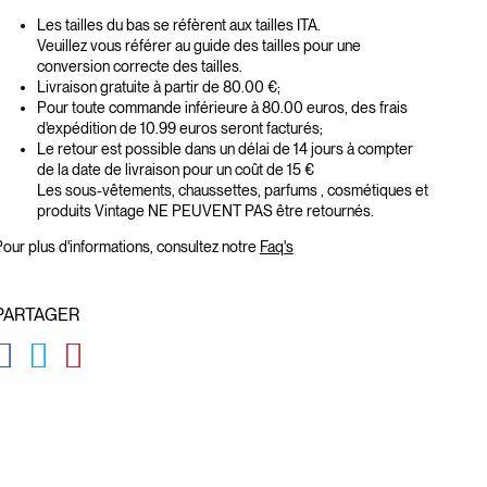
Les tailles du bas se réfèrent aux tailles ITA.
Veuillez vous référer au guide des tailles pour une
conversion correcte des tailles.
Livraison gratuite à partir de 80.00 €;
Pour toute commande inférieure à 80.00 euros, des frais
d'expédition de 10.99 euros seront facturés;
Le retour est possible dans un délai de 14 jours à compter
de la date de livraison pour un coût de 15 €
Les sous-vêtements, chaussettes, parfums , cosmétiques et
produits Vintage NE PEUVENT PAS être retournés.
our plus d'informations, consultez notre
Faq's
PARTAGER
GLOBAL.SOCIALSHARE.FACEBOOK
GLOBAL.SOCIALSHARE.TWITTER
GLOBAL.SOCIALSHARE.PINTEREST