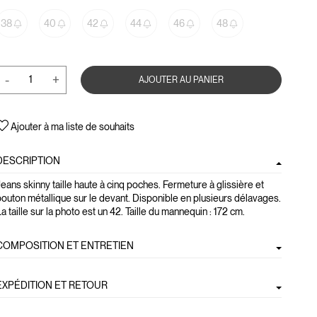
38
40
42
44
46
48
-
+
AJOUTER AU PANIER
Ajouter à ma liste de souhaits
DESCRIPTION
eans skinny taille haute à cinq poches. Fermeture à glissière et
outon métallique sur le devant. Disponible en plusieurs délavages.
a taille sur la photo est un 42. Taille du mannequin : 172 cm.
COMPOSITION ET ENTRETIEN
EXPÉDITION ET RETOUR