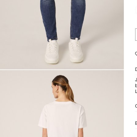
J
b
L