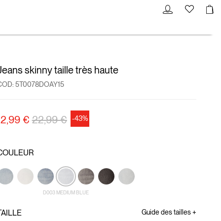
Jeans skinny taille très haute
COD:
5T0078DOAY15
Prix réduit de
à
12,99 €
22,99 €
-43%
COULEUR
D003 MEDIUM BLUE
TAILLE
Guide des tailles +