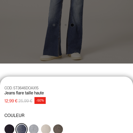
COD:
5T3646DOAX15
Jeans flare taille haute
Prix réduit de
à
12,99 €
25,99 €
-50%
COULEUR