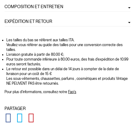
COMPOSITION ET ENTRETIEN
EXPÉDITION ET RETOUR
Les tailles du bas se réfèrent aux tailles ITA.
Veuillez vous référer au guide des tailles pour une conversion correcte des
tailles.
Livraison gratuite à partir de 80.00 €;
Pour toute commande inférieure à 80.00 euros, des frais d'expédition de 10.99
euros seront facturés;
Le retour est possible dans un délai de 14 jours à compter de la date de
livraison pour un coût de 15 €
Les sous-vêtements, chaussettes, parfums , cosmétiques et produits Vintage
NE PEUVENT PAS être retournés.
Pour plus d'informations, consultez notre
Faq's
PARTAGER
GLOBAL.SOCIALSHARE.FACEBOOK
GLOBAL.SOCIALSHARE.TWITTER
GLOBAL.SOCIALSHARE.PINTEREST