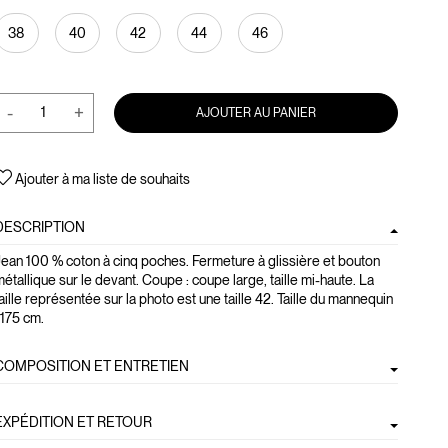
38
40
42
44
46
-
+
AJOUTER AU PANIER
Ajouter à ma liste de souhaits
DESCRIPTION
ean 100 % coton à cinq poches. Fermeture à glissière et bouton
étallique sur le devant. Coupe : coupe large, taille mi-haute. La
aille représentée sur la photo est une taille 42. Taille du mannequin
 175 cm.
COMPOSITION ET ENTRETIEN
EXPÉDITION ET RETOUR