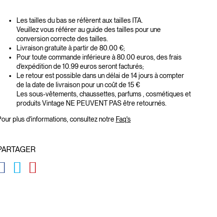
Les tailles du bas se réfèrent aux tailles ITA.
Veuillez vous référer au guide des tailles pour une
conversion correcte des tailles.
Livraison gratuite à partir de 80.00 €;
Pour toute commande inférieure à 80.00 euros, des frais
d'expédition de 10.99 euros seront facturés;
Le retour est possible dans un délai de 14 jours à compter
de la date de livraison pour un coût de 15 €
Les sous-vêtements, chaussettes, parfums , cosmétiques et
produits Vintage NE PEUVENT PAS être retournés.
our plus d'informations, consultez notre
Faq's
PARTAGER
GLOBAL.SOCIALSHARE.FACEBOOK
GLOBAL.SOCIALSHARE.TWITTER
GLOBAL.SOCIALSHARE.PINTEREST