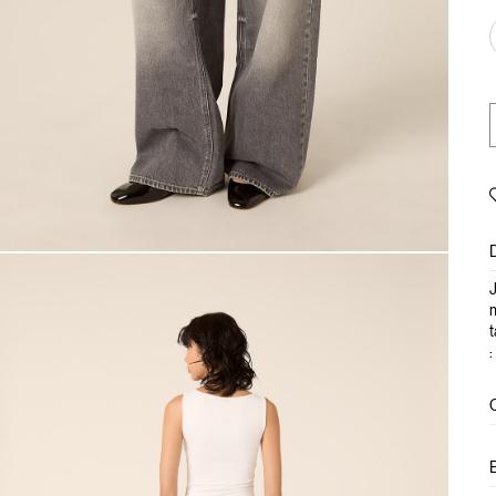
J
m
t
: