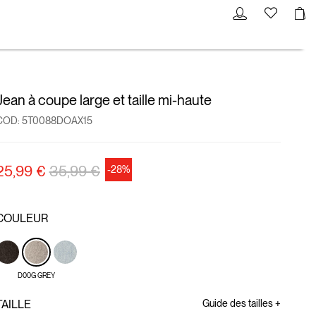
Jean à coupe large et taille mi-haute
COD:
5T0088DOAX15
Prix réduit de
à
25,99 €
35,99 €
-28%
COULEUR
D00G GREY
TAILLE
Guide des tailles +