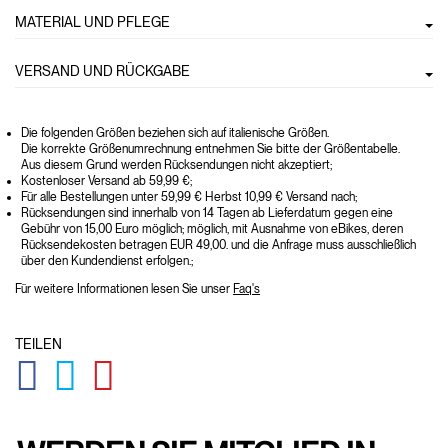
MATERIAL UND PFLEGE
VERSAND UND RÜCKGABE
Die folgenden Größen beziehen sich auf italienische Größen.
Die korrekte Größenumrechnung entnehmen Sie bitte der Größentabelle.
Aus diesem Grund werden Rücksendungen nicht akzeptiert;
Kostenloser Versand ab 59,99 €;
Für alle Bestellungen unter 59,99 € Herbst 10,99 € Versand nach;
Rücksendungen sind innerhalb von 14 Tagen ab Lieferdatum gegen eine
Gebühr von 15,00 Euro möglich; möglich, mit Ausnahme von eBikes, deren
Rücksendekosten betragen EUR 49,00. und die Anfrage muss ausschließlich
über den Kundendienst erfolgen.;
Für weitere Informationen lesen Sie unser
Faq's
TEILEN
GLOBAL.SOCIALSHARE.FACEBOOK
GLOBAL.SOCIALSHARE.TWITTER
GLOBAL.SOCIALSHARE.PINTEREST