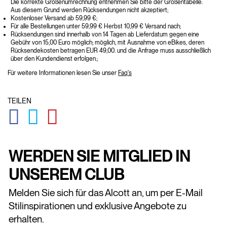
Die korrekte Größenumrechnung entnehmen Sie bitte der Größentabelle.
Aus diesem Grund werden Rücksendungen nicht akzeptiert;
Kostenloser Versand ab 59,99 €;
Für alle Bestellungen unter 59,99 € Herbst 10,99 € Versand nach;
Rücksendungen sind innerhalb von 14 Tagen ab Lieferdatum gegen eine
Gebühr von 15,00 Euro möglich; möglich, mit Ausnahme von eBikes, deren
Rücksendekosten betragen EUR 49,00. und die Anfrage muss ausschließlich
über den Kundendienst erfolgen.;
Für weitere Informationen lesen Sie unser
Faq's
TEILEN
GLOBAL.SOCIALSHARE.FACEBOOK
GLOBAL.SOCIALSHARE.TWITTER
GLOBAL.SOCIALSHARE.PINTEREST
WERDEN SIE MITGLIED IN
UNSEREM CLUB
Melden Sie sich für das Alcott an, um per E-Mail
Stilinspirationen und exklusive Angebote zu
erhalten.