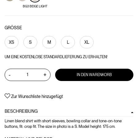
BG3 BEIGE LIGHT
GRÖSSE
XS
S
M
L
XL
UM EINE KOSTENLOSE STANDARDLIEFERUNG ZU ERHALTEN!
-
+
IN DEN WARENKORB
Zur Wunschliste hinzugefügt
BESCHREIBUNG
Linen blend shirt with short sleeves, bowling collar and tone-on-tone
buttons, fit: crop fit. The size in photo is a S. Model height: 175 cm.