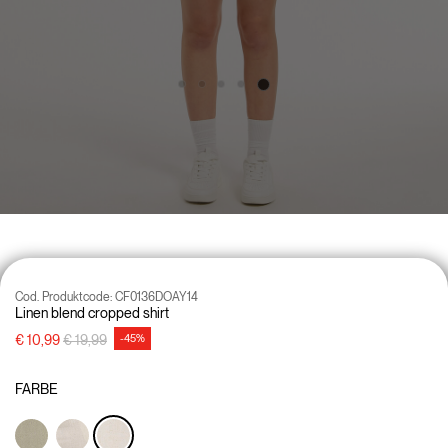
Cod. Produktcode:
CF0136DOAY14
Linen blend cropped shirt
Preisreduzierung von
auf
€ 10,99
€ 19,99
-45%
FARBE