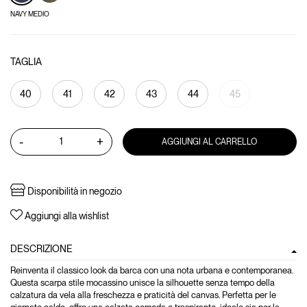
NAVY MEDIO
TAGLIA
40
41
42
43
44
45
-
+
AGGIUNGI AL CARRELLO
Disponibilità in negozio
Aggiungi alla wishlist
DESCRIZIONE
Reinventa il classico look da barca con una nota urbana e contemporanea.
Questa scarpa stile mocassino unisce la silhouette senza tempo della
calzatura da vela alla freschezza e praticità del canvas. Perfetta per le