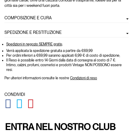
giornate calde, offre una calzata comoda e traspirante, ideale sia per la
città sia per i weekend fuori porta.
COMPOSIZIONE E CURA
SPEDIZIONE E RESTITUZIONE
Spedizioni in negozio SEMPRE gratis;
Verrà applicata la spedizione gratuita a partire da €69,99
Per ordini inferiori a €69,99 saranno applicati 6,99 € di costo di spedizione;
Il Reso è possibile entro 14 Giorni dalla data di consegna al costo di 7 €.
Intimo, calzini, profumi, cosmetici e prodotti Vintage NON POSSONO essere
resi.
Per ulteriori informazioni consulte le nostre
Condizioni di reso
CONDIVIDI
GLOBAL.SOCIALSHARE.FACEBOOK
GLOBAL.SOCIALSHARE.TWITTER
GLOBAL.SOCIALSHARE.PINTEREST
ENTRA NEL NOSTRO CLUB