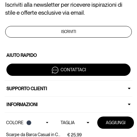
Iscriviti alla newsletter per ricevere ispirazioni di
stile e offerte esclusive via email.
ISCRIVITI
AIUTO RAPIDO
CONTATTACI
SUPPORTO CLIENTI
INFORMAZIONI
BRAND
COLORE
TAGLIA
AGGIUNGI
Copyright © 2026 ALCOTT P.IVA 05647000636 | All Rights Reserved.
 PARTIRE DA €69,99 //
SPEDIZIONE SEMPRE GRATUITA 
€ 25,99
Scarpe da Barca Casual in Canvas