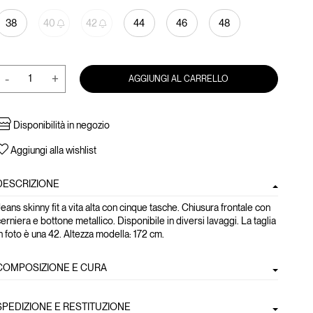
38
40
42
44
46
48
-
+
AGGIUNGI AL CARRELLO
Disponibilità in negozio
Aggiungi alla wishlist
DESCRIZIONE
eans skinny fit a vita alta con cinque tasche. Chiusura frontale con
erniera e bottone metallico. Disponibile in diversi lavaggi. La taglia
n foto è una 42. Altezza modella: 172 cm.
COMPOSIZIONE E CURA
SPEDIZIONE E RESTITUZIONE