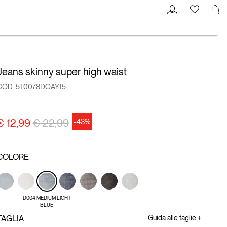
Jeans skinny super high waist
COD:
5T0078DOAY15
Price reduced from
to
€ 12,99
€ 22,99
-43%
COLORE
D004 MEDIUM LIGHT
BLUE
TAGLIA
Guida alle taglie +