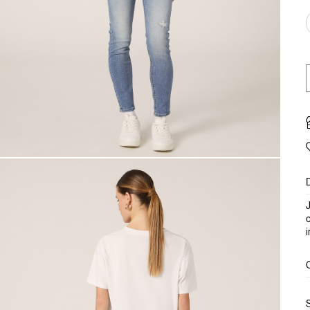
J
c
i