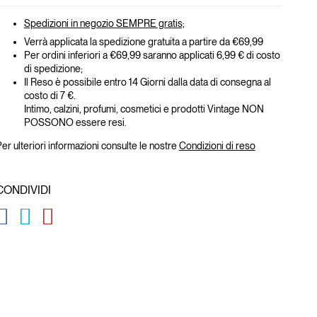
Spedizioni in negozio SEMPRE gratis;
Verrà applicata la spedizione gratuita a partire da €69,99
Per ordini inferiori a €69,99 saranno applicati 6,99 € di costo
di spedizione;
Il Reso è possibile entro 14 Giorni dalla data di consegna al
costo di 7 €.
Intimo, calzini, profumi, cosmetici e prodotti Vintage NON
POSSONO essere resi.
er ulteriori informazioni consulte le nostre
Condizioni di reso
CONDIVIDI
GLOBAL.SOCIALSHARE.FACEBOOK
GLOBAL.SOCIALSHARE.TWITTER
GLOBAL.SOCIALSHARE.PINTEREST