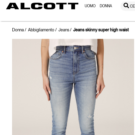
UOMO
DONNA
CE
Donna
Abbigliamento
Jeans
Jeans skinny super high waist