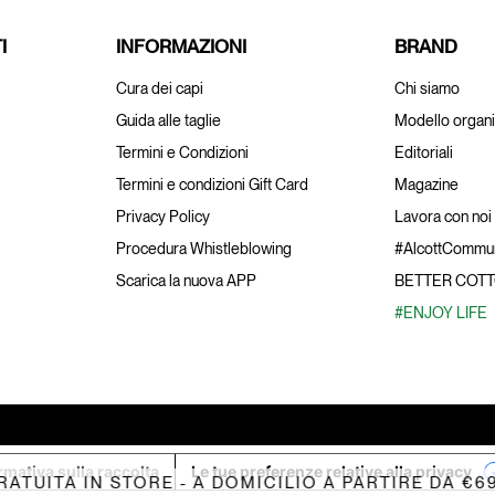
I
INFORMAZIONI
BRAND
Cura dei capi
Chi siamo
Guida alle taglie
Modello organi
Termini e Condizioni
Editoriali
Termini e condizioni Gift Card
Magazine
Privacy Policy
Lavora con noi
Procedura Whistleblowing
#AlcottCommun
Scarica la nuova APP
BETTER COT
#ENJOY LIFE
rmativa sulla raccolta
Le tue preferenze relative alla privacy
ITA IN STORE - A DOMICILIO A PARTIRE DA €69,99