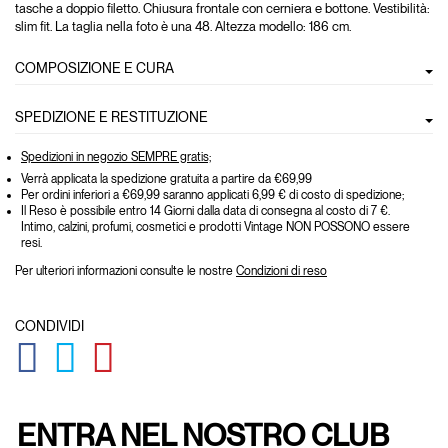
tasche a doppio filetto. Chiusura frontale con cerniera e bottone. Vestibilità:
slim fit. La taglia nella foto è una 48. Altezza modello: 186 cm.
COMPOSIZIONE E CURA
SPEDIZIONE E RESTITUZIONE
Spedizioni in negozio SEMPRE gratis;
Verrà applicata la spedizione gratuita a partire da €69,99
Per ordini inferiori a €69,99 saranno applicati 6,99 € di costo di spedizione;
Il Reso è possibile entro 14 Giorni dalla data di consegna al costo di 7 €.
Intimo, calzini, profumi, cosmetici e prodotti Vintage NON POSSONO essere
resi.
Per ulteriori informazioni consulte le nostre
Condizioni di reso
CONDIVIDI
GLOBAL.SOCIALSHARE.FACEBOOK
GLOBAL.SOCIALSHARE.TWITTER
GLOBAL.SOCIALSHARE.PINTEREST
ENTRA NEL NOSTRO CLUB