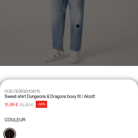
COD:
FE0202UOAY15
Sweat-shirt Dungeons & Dragons boxy fit / Alcott
Prix réduit de
à
15,99 €
35,99 €
-56%
COULEUR