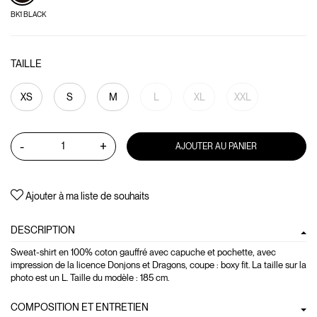
BK1 BLACK
TAILLE
XS
S
M
L
XL
XXL
-
+
AJOUTER AU PANIER
Ajouter à ma liste de souhaits
DESCRIPTION
Sweat-shirt en 100% coton gauffré avec capuche et pochette, avec
impression de la licence Donjons et Dragons, coupe : boxy fit. La taille sur la
photo est un L. Taille du modèle : 185 cm.
COMPOSITION ET ENTRETIEN