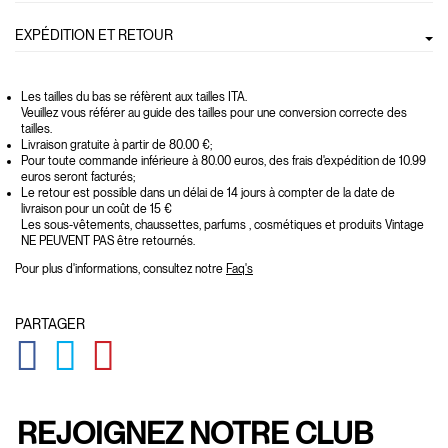
EXPÉDITION ET RETOUR
Les tailles du bas se réfèrent aux tailles ITA.
Veuillez vous référer au guide des tailles pour une conversion correcte des
tailles.
Livraison gratuite à partir de 80.00 €;
Pour toute commande inférieure à 80.00 euros, des frais d'expédition de 10.99
euros seront facturés;
Le retour est possible dans un délai de 14 jours à compter de la date de
livraison pour un coût de 15 €
Les sous-vêtements, chaussettes, parfums , cosmétiques et produits Vintage
NE PEUVENT PAS être retournés.
Pour plus d'informations, consultez notre
Faq's
PARTAGER
GLOBAL.SOCIALSHARE.FACEBOOK
GLOBAL.SOCIALSHARE.TWITTER
GLOBAL.SOCIALSHARE.PINTEREST
REJOIGNEZ NOTRE CLUB